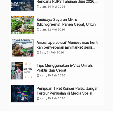
Rencana RUPS Tahunan Juni 2026,
Bahas Penggunaan Laba Hingga
calendar_month
Jum, 29 Mei 2026
Perubahan Penguru
Budidaya Sayuran Mikro
(Microgreens): Panen Cepat, Untung
Besar
calendar_month
Jum, 22 Mei 2026
Ambisi apa solusi? Mendes mau henti
kan penyebaran minimarket demi
kopdes.
calendar_month
Sab, 21 Feb 2026
Tips Menggunakan E-Visa Umrah:
Praktis dan Cepat
calendar_month
Kam, 19 Feb 2026
Penipuan Tiket Konser Palsu: Jangan
Tergiur Penjualan di Media Sosial
calendar_month
Kam, 19 Feb 2026