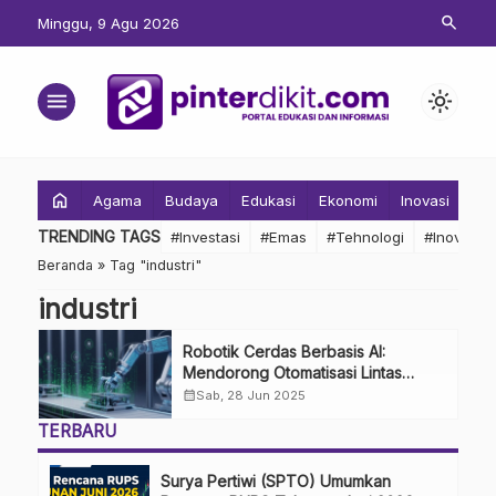
search
Minggu, 9 Agu 2026
menu
light_mode
home
Agama
Budaya
Edukasi
Ekonomi
Inovasi
Inv
TRENDING TAGS
#Investasi
#Emas
#Tehnologi
#Inovasi
Beranda
»
Tag "industri"
industri
Robotik Cerdas Berbasis AI:
Mendorong Otomatisasi Lintas
Sektor
calendar_month
Sab, 28 Jun 2025
TERBARU
Surya Pertiwi (SPTO) Umumkan