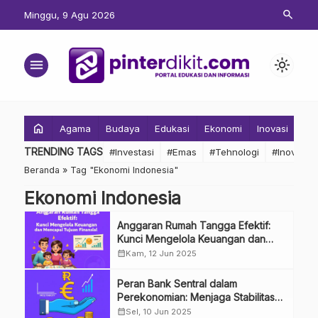
search
Minggu, 9 Agu 2026
menu
light_mode
home
Agama
Budaya
Edukasi
Ekonomi
Inovasi
Inv
TRENDING TAGS
#Investasi
#Emas
#Tehnologi
#Inovasi
Beranda
»
Tag "Ekonomi Indonesia"
Ekonomi Indonesia
Anggaran Rumah Tangga Efektif:
Kunci Mengelola Keuangan dan
Mencapai Tujuan Finansial
calendar_month
Kam, 12 Jun 2025
Peran Bank Sentral dalam
Perekonomian: Menjaga Stabilitas
Harga dan Pertumbuhan
calendar_month
Sel, 10 Jun 2025