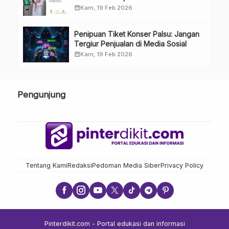
calendar_month
Kam, 19 Feb 2026
Penipuan Tiket Konser Palsu: Jangan
Tergiur Penjualan di Media Sosial
calendar_month
Kam, 19 Feb 2026
Pengunjung
Tentang Kami
Redaksi
Pedoman Media Siber
Privacy Policy
Pinterdikit.com - Portal edukasi dan informasi