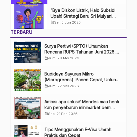
“Bye Diskon Listrik, Halo Subsidi
Upah! Strategi Baru Sri Mulyani
Jaga Daya Beli”
calendar_month
Sel, 3 Jun 2025
TERBARU
Surya Pertiwi (SPTO) Umumkan
Rencana RUPS Tahunan Juni 2026,
Bahas Penggunaan Laba Hingga
calendar_month
Jum, 29 Mei 2026
Perubahan Penguru
Budidaya Sayuran Mikro
(Microgreens): Panen Cepat, Untung
Besar
calendar_month
Jum, 22 Mei 2026
Ambisi apa solusi? Mendes mau henti
kan penyebaran minimarket demi
kopdes.
calendar_month
Sab, 21 Feb 2026
Tips Menggunakan E-Visa Umrah:
Praktis dan Cepat