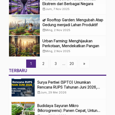
Ekstrem dari Berbagai Negara
calendar_month
Jum, 7 Nov 2025
🌿 Rooftop Garden: Mengubah Atap
Gedung menjadi Lahan Produktif
calendar_month
Ming, 2 Nov 2025
Urban Farming: Menghijaukan
Perkotaan, Mendekatkan Pangan
calendar_month
Ming, 2 Nov 2025
1
2
3
…
20
»
TERBARU
Surya Pertiwi (SPTO) Umumkan
Rencana RUPS Tahunan Juni 2026,
Bahas Penggunaan Laba Hingga
calendar_month
Jum, 29 Mei 2026
Perubahan Penguru
Budidaya Sayuran Mikro
(Microgreens): Panen Cepat, Untung