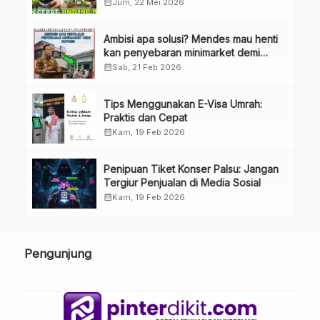
Besar
calendar_month
Jum, 22 Mei 2026
Ambisi apa solusi? Mendes mau henti
kan penyebaran minimarket demi
kopdes.
calendar_month
Sab, 21 Feb 2026
Tips Menggunakan E-Visa Umrah:
Praktis dan Cepat
calendar_month
Kam, 19 Feb 2026
Penipuan Tiket Konser Palsu: Jangan
Tergiur Penjualan di Media Sosial
calendar_month
Kam, 19 Feb 2026
Pengunjung