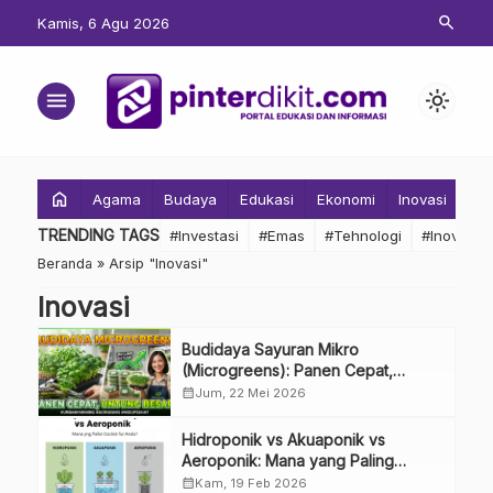
search
Kamis, 6 Agu 2026
menu
light_mode
home
Agama
Budaya
Edukasi
Ekonomi
Inovasi
Inv
TRENDING TAGS
#Investasi
#Emas
#Tehnologi
#Inovasi
Beranda
»
Arsip "Inovasi"
Inovasi
Budidaya Sayuran Mikro
(Microgreens): Panen Cepat,
Untung Besar
calendar_month
Jum, 22 Mei 2026
Hidroponik vs Akuaponik vs
Aeroponik: Mana yang Paling
Cocok untuk Anda?
calendar_month
Kam, 19 Feb 2026