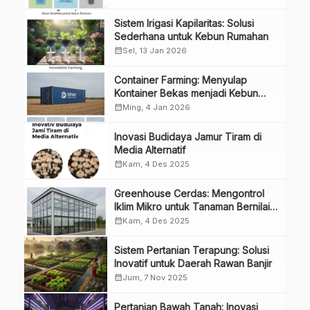
Sistem Irigasi Kapilaritas: Solusi
Sederhana untuk Kebun Rumahan
calendar_month
Sel, 13 Jan 2026
Container Farming: Menyulap
Kontainer Bekas menjadi Kebun
Modern
calendar_month
Ming, 4 Jan 2026
Inovasi Budidaya Jamur Tiram di
Media Alternatif
calendar_month
Kam, 4 Des 2025
Greenhouse Cerdas: Mengontrol
Iklim Mikro untuk Tanaman Bernilai
Tinggi
calendar_month
Kam, 4 Des 2025
Sistem Pertanian Terapung: Solusi
Inovatif untuk Daerah Rawan Banjir
calendar_month
Jum, 7 Nov 2025
Pertanian Bawah Tanah: Inovasi