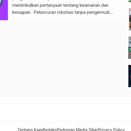
menimbulkan pertanyaan tentang keamanan dan
kesiapan. Peluncuran robotaxi tanpa pengemudi
Tesla pada 12 Juni menjadi salah satu berita paling
panas di dunia inovasi dan teknologi. Elon Musk, CEO
Tesla, memang dikenal dengan ambisi besarnya.
Namun, keputusan untuk meluncurkan layanan
robotaxi ini hanya […]
Tentang Kami
Redaksi
Pedoman Media Siber
Privacy Policy