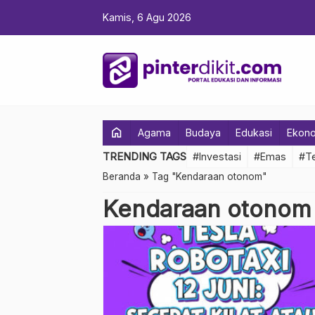
Kamis, 6 Agu 2026
home
Agama
Budaya
Edukasi
Ekon
TRENDING TAGS
#Investasi
#Emas
#Te
Beranda
»
Tag "Kendaraan otonom"
Kendaraan otonom