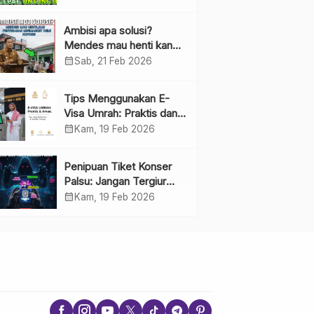
Ambisi apa solusi?
Mendes mau henti kan
penyebaran minimarket
calendar_month
Sab, 21 Feb 2026
demi kopdes.
Tips Menggunakan E-
Visa Umrah: Praktis dan
Cepat
calendar_month
Kam, 19 Feb 2026
Penipuan Tiket Konser
Palsu: Jangan Tergiur
Penjualan di Media Sosial
calendar_month
Kam, 19 Feb 2026