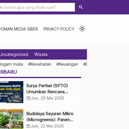
search
light_mode
DOMAN MEDIA SIBER
PRIVACY POLICY
Uncategorized
Wisata
logam mulia
#Kesehatan
#Keuangan
#Ekonomi Indonesia
ERBARU
Surya Pertiwi (SPTO)
Umumkan Rencana
RUPS Tahunan Juni 2026,
calendar_month
Jum, 29 Mei 2026
Bahas Penggunaan Laba
Hingga Perubahan
Budidaya Sayuran Mikro
Penguru
(Microgreens): Panen
Cepat, Untung Besar
calendar_month
Jum, 22 Mei 2026