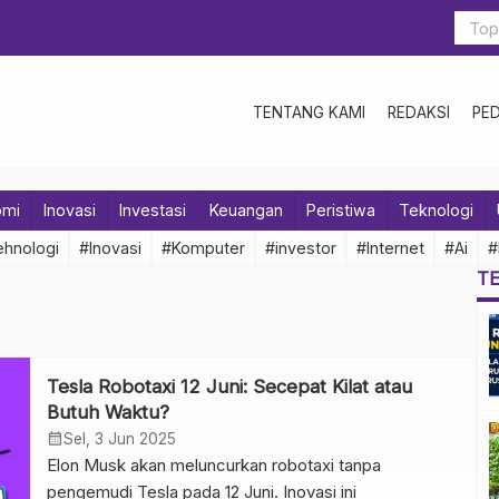
TENTANG KAMI
REDAKSI
PE
omi
Inovasi
Investasi
Keuangan
Peristiwa
Teknologi
hnologi
#Inovasi
#Komputer
#investor
#Internet
#Ai
#
T
Tesla Robotaxi 12 Juni: Secepat Kilat atau
Butuh Waktu?
calendar_month
Sel, 3 Jun 2025
Elon Musk akan meluncurkan robotaxi tanpa
pengemudi Tesla pada 12 Juni. Inovasi ini