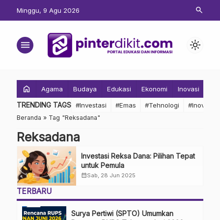
search
Minggu, 9 Agu 2026
menu
light_mode
home
Agama
Budaya
Edukasi
Ekonomi
Inovasi
Inv
TRENDING TAGS
#Investasi
#Emas
#Tehnologi
#Inovasi
Beranda
»
Tag "Reksadana"
Reksadana
Investasi Reksa Dana: Pilihan Tepat
untuk Pemula
calendar_month
Sab, 28 Jun 2025
TERBARU
Surya Pertiwi (SPTO) Umumkan