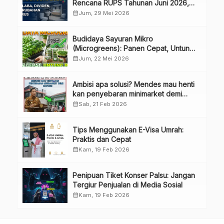
Rencana RUPS Tahunan Juni 2026,
Bahas Penggunaan Laba Hingga
calendar_month
Jum, 29 Mei 2026
Perubahan Penguru
Budidaya Sayuran Mikro
(Microgreens): Panen Cepat, Untung
Besar
calendar_month
Jum, 22 Mei 2026
Ambisi apa solusi? Mendes mau henti
kan penyebaran minimarket demi
kopdes.
calendar_month
Sab, 21 Feb 2026
Tips Menggunakan E-Visa Umrah:
Praktis dan Cepat
calendar_month
Kam, 19 Feb 2026
Penipuan Tiket Konser Palsu: Jangan
Tergiur Penjualan di Media Sosial
calendar_month
Kam, 19 Feb 2026