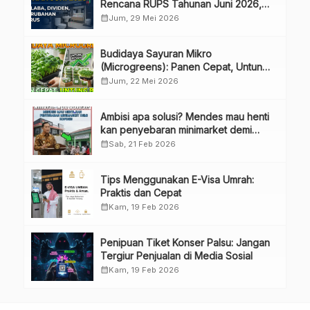
Rencana RUPS Tahunan Juni 2026,
Bahas Penggunaan Laba Hingga
calendar_month
Jum, 29 Mei 2026
Perubahan Penguru
Budidaya Sayuran Mikro
(Microgreens): Panen Cepat, Untung
Besar
calendar_month
Jum, 22 Mei 2026
Ambisi apa solusi? Mendes mau henti
kan penyebaran minimarket demi
kopdes.
calendar_month
Sab, 21 Feb 2026
Tips Menggunakan E-Visa Umrah:
Praktis dan Cepat
calendar_month
Kam, 19 Feb 2026
Penipuan Tiket Konser Palsu: Jangan
Tergiur Penjualan di Media Sosial
calendar_month
Kam, 19 Feb 2026