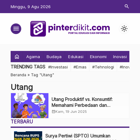
search
Minggu, 9 Agu 2026
menu
light_mode
home
Agama
Budaya
Edukasi
Ekonomi
Inovasi
Inv
TRENDING TAGS
#Investasi
#Emas
#Tehnologi
#Inovasi
Beranda
»
Tag "Utang"
Utang
Utang Produktif vs. Konsumtif:
Memahami Perbedaan dan
Risikonya
calendar_month
Kam, 19 Jun 2025
TERBARU
Surya Pertiwi (SPTO) Umumkan