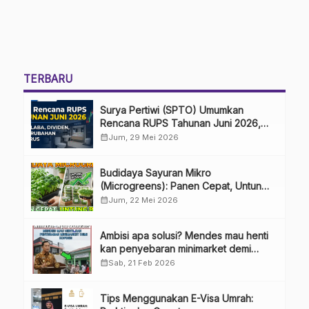
TERBARU
Surya Pertiwi (SPTO) Umumkan
Rencana RUPS Tahunan Juni 2026,
Bahas Penggunaan Laba Hingga
calendar_month
Jum, 29 Mei 2026
Perubahan Penguru
Budidaya Sayuran Mikro
(Microgreens): Panen Cepat, Untung
Besar
calendar_month
Jum, 22 Mei 2026
Ambisi apa solusi? Mendes mau henti
kan penyebaran minimarket demi
kopdes.
calendar_month
Sab, 21 Feb 2026
Tips Menggunakan E-Visa Umrah: