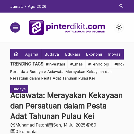
search
Jumat, 7 Agu 2026
menu
light_mode
home
Agama
Budaya
Edukasi
Ekonomi
Inovasi
Inv
TRENDING TAGS
#Investasi
#Emas
#Tehnologi
#Inovasi
Beranda
»
Budaya
»
Aciawata: Merayakan Kekayaan dan
Persatuan dalam Pesta Adat Tahunan Pulau Kei
Budaya
Aciawata: Merayakan Kekayaan
dan Persatuan dalam Pesta
Adat Tahunan Pulau Kei
account_circle
calendar_month
visibility
Muhamad Fatoni
Sen, 14 Jul 2025
89
comment
0 komentar