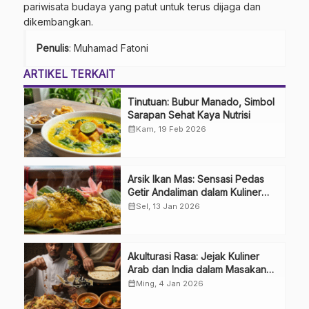
pariwisata budaya yang patut untuk terus dijaga dan
dikembangkan.
Penulis
: Muhamad Fatoni
ARTIKEL TERKAIT
Tinutuan: Bubur Manado, Simbol
Sarapan Sehat Kaya Nutrisi
calendar_month
Kam, 19 Feb 2026
Arsik Ikan Mas: Sensasi Pedas
Getir Andaliman dalam Kuliner
Khas Batak
calendar_month
Sel, 13 Jan 2026
Akulturasi Rasa: Jejak Kuliner
Arab dan India dalam Masakan
Nusantara
calendar_month
Ming, 4 Jan 2026