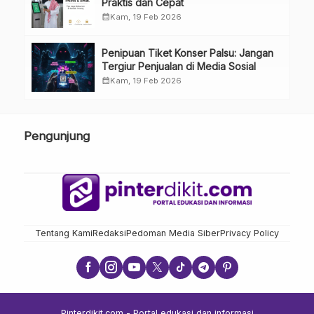
Praktis dan Cepat
calendar_month
Kam, 19 Feb 2026
Penipuan Tiket Konser Palsu: Jangan
Tergiur Penjualan di Media Sosial
calendar_month
Kam, 19 Feb 2026
Pengunjung
Tentang Kami
Redaksi
Pedoman Media Siber
Privacy Policy
Pinterdikit.com - Portal edukasi dan informasi