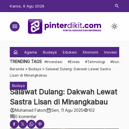
search
Kamis, 6 Agu 2026
menu
light_mode
home
Agama
Budaya
Edukasi
Ekonomi
Inovasi
Inv
TRENDING TAGS
#Investasi
#Emas
#Tehnologi
#Inovasi
Beranda
»
Budaya
»
Salawat Dulang: Dakwah Lewat Sastra
Lisan di Minangkabau
Budaya
Salawat Dulang: Dakwah Lewat
Sastra Lisan di Minangkabau
account_circle
calendar_month
visibility
Muhamad Fatoni
Sen, 11 Agu 2025
102
comment
0 komentar