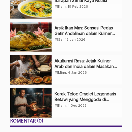
Sarapan Sehat Kaya Nutrisi
calendar_month
Kam, 19 Feb 2026
Arsik Ikan Mas: Sensasi Pedas
Getir Andaliman dalam Kuliner
Khas Batak
calendar_month
Sel, 13 Jan 2026
Akulturasi Rasa: Jejak Kuliner
Arab dan India dalam Masakan
Nusantara
calendar_month
Ming, 4 Jan 2026
Kerak Telor: Omelet Legendaris
Betawi yang Menggoda di
Tengah Modernitas
calendar_month
Kam, 4 Des 2025
KOMENTAR (0)