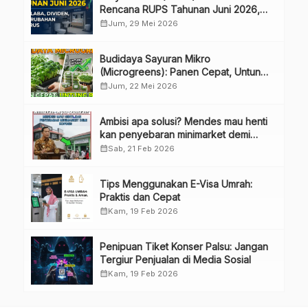
Rencana RUPS Tahunan Juni 2026,
Bahas Penggunaan Laba Hingga
calendar_month
Jum, 29 Mei 2026
Perubahan Penguru
Budidaya Sayuran Mikro
(Microgreens): Panen Cepat, Untung
Besar
calendar_month
Jum, 22 Mei 2026
Ambisi apa solusi? Mendes mau henti
kan penyebaran minimarket demi
kopdes.
calendar_month
Sab, 21 Feb 2026
Tips Menggunakan E-Visa Umrah:
Praktis dan Cepat
calendar_month
Kam, 19 Feb 2026
Penipuan Tiket Konser Palsu: Jangan
Tergiur Penjualan di Media Sosial
calendar_month
Kam, 19 Feb 2026