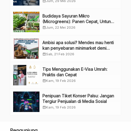
Bahas Penggunaan Laba Hingga
calendar_month
Jum, 29 Mei 2026
Perubahan Penguru
Budidaya Sayuran Mikro
(Microgreens): Panen Cepat, Untung
Besar
calendar_month
Jum, 22 Mei 2026
Ambisi apa solusi? Mendes mau henti
kan penyebaran minimarket demi
kopdes.
calendar_month
Sab, 21 Feb 2026
Tips Menggunakan E-Visa Umrah:
Praktis dan Cepat
calendar_month
Kam, 19 Feb 2026
Penipuan Tiket Konser Palsu: Jangan
Tergiur Penjualan di Media Sosial
calendar_month
Kam, 19 Feb 2026
Pengunjung