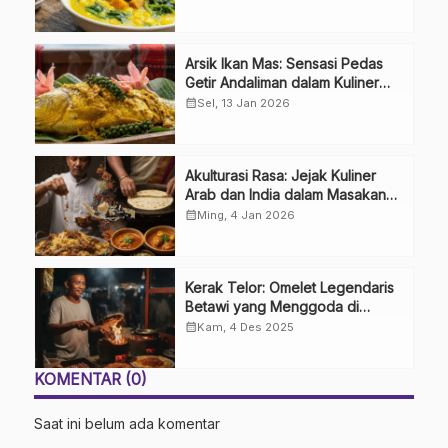
Arsik Ikan Mas: Sensasi Pedas
Getir Andaliman dalam Kuliner
Khas Batak
calendar_month
Sel, 13 Jan 2026
Akulturasi Rasa: Jejak Kuliner
Arab dan India dalam Masakan
Nusantara
calendar_month
Ming, 4 Jan 2026
Kerak Telor: Omelet Legendaris
Betawi yang Menggoda di
Tengah Modernitas
calendar_month
Kam, 4 Des 2025
KOMENTAR (0)
Saat ini belum ada komentar