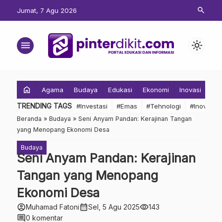
search
Jumat, 7 Agu 2026
menu
light_mode
home
Agama
Budaya
Edukasi
Ekonomi
Inovasi
Inv
TRENDING TAGS
#Investasi
#Emas
#Tehnologi
#Inovasi
Beranda
»
Budaya
»
Seni Anyam Pandan: Kerajinan Tangan
yang Menopang Ekonomi Desa
Budaya
Seni Anyam Pandan: Kerajinan
Tangan yang Menopang
Ekonomi Desa
account_circle
calendar_month
visibility
Muhamad Fatoni
Sel, 5 Agu 2025
143
comment
0 komentar