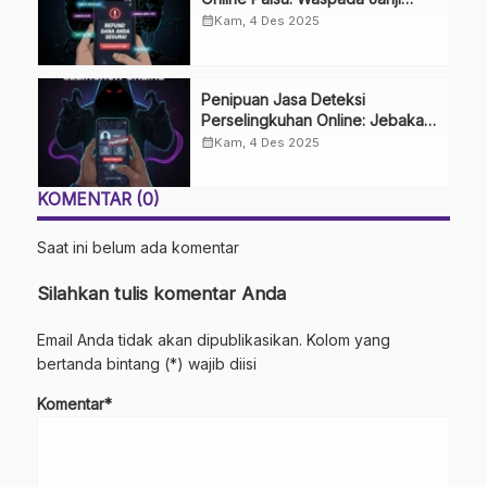
Uang Kembali
calendar_month
Kam, 4 Des 2025
Penipuan Jasa Deteksi
Perselingkuhan Online: Jebakan
Emosional yang Berujung
calendar_month
Kam, 4 Des 2025
Kerugian
KOMENTAR (0)
Saat ini belum ada komentar
Silahkan tulis komentar Anda
Email Anda tidak akan dipublikasikan. Kolom yang
bertanda bintang (*) wajib diisi
Komentar*