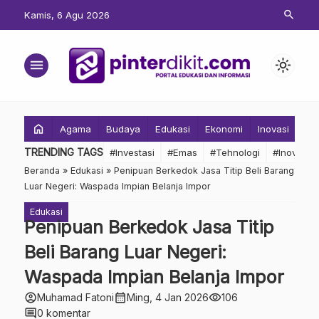
search
Kamis, 6 Agu 2026
menu
light_mode
home
Agama
Budaya
Edukasi
Ekonomi
Inovasi
Inv
TRENDING TAGS
#Investasi
#Emas
#Tehnologi
#Inovasi
Beranda
»
Edukasi
»
Penipuan Berkedok Jasa Titip Beli Barang
Luar Negeri: Waspada Impian Belanja Impor
Edukasi
Penipuan Berkedok Jasa Titip
Beli Barang Luar Negeri:
Waspada Impian Belanja Impor
account_circle
calendar_month
visibility
Muhamad Fatoni
Ming, 4 Jan 2026
106
comment
0 komentar