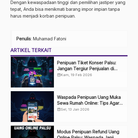
Dengan kewaspadaan tinggi dan pemilihan jastiper yang
tepat, Anda bisa menikmati barang impor impian tanpa
harus menjadi korban penipuan.
Penulis
: Muhamad Fatoni
ARTIKEL TERKAIT
Penipuan Tiket Konser Palsu:
Jangan Tergiur Penjualan di
Media Sosial
calendar_month
Kam, 19 Feb 2026
Waspada Penipuan Uang Muka
Sewa Rumah Online: Tips Agar
Tidak Terkecoh
calendar_month
Sel, 13 Jan 2026
Modus Penipuan Refund Uang
Online Palsu: Waspada Janji