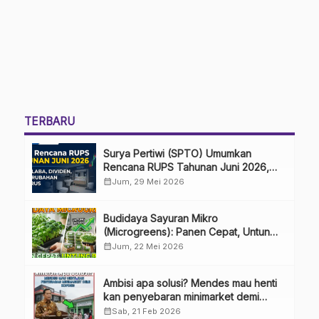
TERBARU
Surya Pertiwi (SPTO) Umumkan
Rencana RUPS Tahunan Juni 2026,
Bahas Penggunaan Laba Hingga
calendar_month
Jum, 29 Mei 2026
Perubahan Penguru
Budidaya Sayuran Mikro
(Microgreens): Panen Cepat, Untung
Besar
calendar_month
Jum, 22 Mei 2026
Ambisi apa solusi? Mendes mau henti
kan penyebaran minimarket demi
kopdes.
calendar_month
Sab, 21 Feb 2026