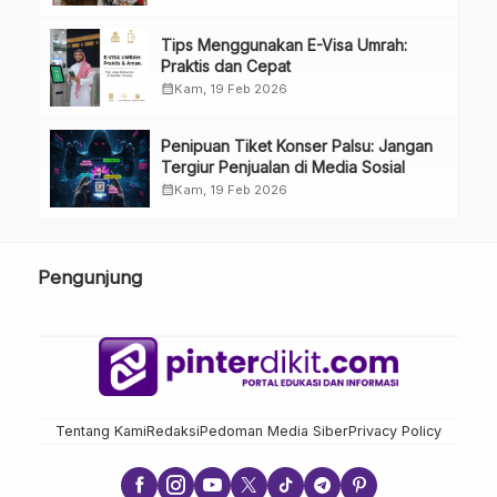
Tips Menggunakan E-Visa Umrah:
Praktis dan Cepat
calendar_month
Kam, 19 Feb 2026
Penipuan Tiket Konser Palsu: Jangan
Tergiur Penjualan di Media Sosial
calendar_month
Kam, 19 Feb 2026
Pengunjung
Tentang Kami
Redaksi
Pedoman Media Siber
Privacy Policy