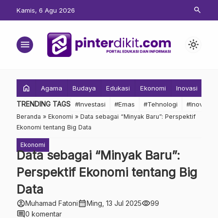
search
Kamis, 6 Agu 2026
menu
light_mode
home
Agama
Budaya
Edukasi
Ekonomi
Inovasi
Inv
TRENDING TAGS
#Investasi
#Emas
#Tehnologi
#Inovasi
Beranda
»
Ekonomi
»
Data sebagai “Minyak Baru”: Perspektif
Ekonomi tentang Big Data
Ekonomi
Data sebagai “Minyak Baru”:
Perspektif Ekonomi tentang Big
Data
account_circle
calendar_month
visibility
Muhamad Fatoni
Ming, 13 Jul 2025
99
comment
0 komentar