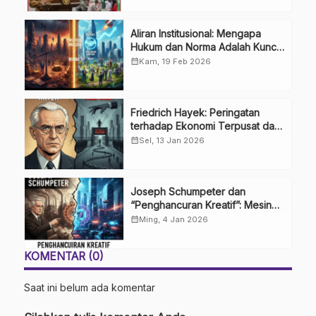
Aliran Institusional: Mengapa
Hukum dan Norma Adalah Kunci
Ekonomi? 🏛️
calendar_month
Kam, 19 Feb 2026
Friedrich Hayek: Peringatan
terhadap Ekonomi Terpusat dan
Bahaya Jalan Menuju
calendar_month
Sel, 13 Jan 2026
Perbudakan
Joseph Schumpeter dan
“Penghancuran Kreatif”: Mesin
Utama Inovasi Kapitalis 🚀
calendar_month
Ming, 4 Jan 2026
KOMENTAR (0)
Saat ini belum ada komentar