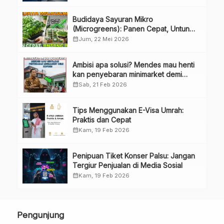
Perubahan Penguru
Budidaya Sayuran Mikro
(Microgreens): Panen Cepat, Untung
Besar
calendar_month
Jum, 22 Mei 2026
Ambisi apa solusi? Mendes mau henti
kan penyebaran minimarket demi
kopdes.
calendar_month
Sab, 21 Feb 2026
Tips Menggunakan E-Visa Umrah:
Praktis dan Cepat
calendar_month
Kam, 19 Feb 2026
Penipuan Tiket Konser Palsu: Jangan
Tergiur Penjualan di Media Sosial
calendar_month
Kam, 19 Feb 2026
Pengunjung