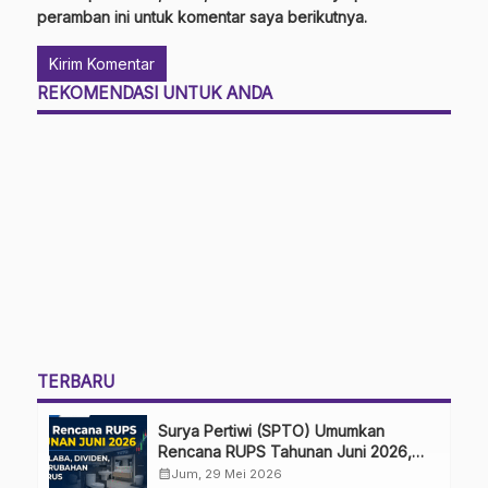
peramban ini untuk komentar saya berikutnya.
REKOMENDASI UNTUK ANDA
TERBARU
Surya Pertiwi (SPTO) Umumkan
Rencana RUPS Tahunan Juni 2026,
Bahas Penggunaan Laba Hingga
calendar_month
Jum, 29 Mei 2026