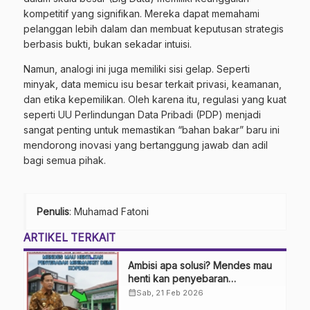
kompetitif yang signifikan. Mereka dapat memahami
pelanggan lebih dalam dan membuat keputusan strategis
berbasis bukti, bukan sekadar intuisi.
Namun, analogi ini juga memiliki sisi gelap. Seperti
minyak, data memicu isu besar terkait privasi, keamanan,
dan etika kepemilikan. Oleh karena itu, regulasi yang kuat
seperti UU Perlindungan Data Pribadi (PDP) menjadi
sangat penting untuk memastikan “bahan bakar” baru ini
mendorong inovasi yang bertanggung jawab dan adil
bagi semua pihak.
Penulis
: Muhamad Fatoni
ARTIKEL TERKAIT
Ambisi apa solusi? Mendes mau
henti kan penyebaran
minimarket demi kopdes.
calendar_month
Sab, 21 Feb 2026