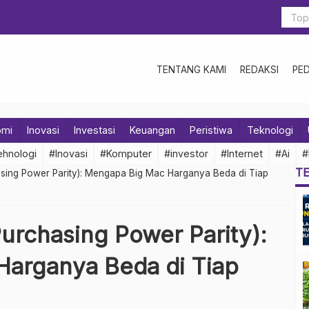
TENTANG KAMI
REDAKSI
PE
omi
Inovasi
Investasi
Keuangan
Peristiwa
Teknologi
hnologi
#Inovasi
#Komputer
#investor
#Internet
#Ai
#
T
asing Power Parity): Mengapa Big Mac Harganya Beda di Tiap
Purchasing Power Parity):
arganya Beda di Tiap