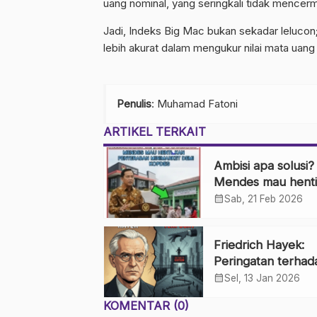
uang nominal, yang seringkali tidak mencer
Jadi, Indeks Big Mac bukan sekadar lelucon;
lebih akurat dalam mengukur nilai mata uang
Penulis
: Muhamad Fatoni
ARTIKEL TERKAIT
Ambisi apa solusi?
Mendes mau henti
penyebaran minim
calendar_month
Sab, 21 Feb 2026
demi kopdes.
Friedrich Hayek:
Peringatan terhad
Ekonomi Terpusat
calendar_month
Sel, 13 Jan 2026
Bahaya Jalan Men
KOMENTAR (0)
Perbudakan