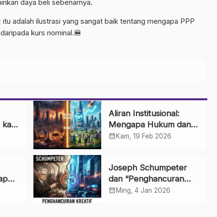
minkan daya beli sebenarnya.
 itu adalah ilustrasi yang sangat baik tentang mengapa PPP
 daripada kurs nominal.🍔
Aliran Institusional:
 kan
Mengapa Hukum dan
arket
Norma Adalah Kunci
calendar_month
Kam, 19 Feb 2026
Ekonomi? 🏛️
Joseph Schumpeter
ap
dan “Penghancuran
 dan
Kreatif”: Mesin Utama
calendar_month
Ming, 4 Jan 2026
uju
Inovasi Kapitalis 🚀