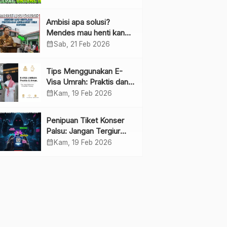
Ambisi apa solusi?
Mendes mau henti kan
penyebaran minimarket
calendar_month
Sab, 21 Feb 2026
demi kopdes.
Tips Menggunakan E-
Visa Umrah: Praktis dan
Cepat
calendar_month
Kam, 19 Feb 2026
Penipuan Tiket Konser
Palsu: Jangan Tergiur
Penjualan di Media Sosial
calendar_month
Kam, 19 Feb 2026