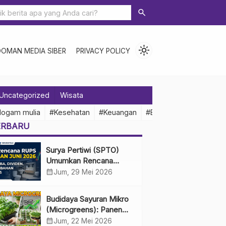
search
light_mode
DOMAN MEDIA SIBER
PRIVACY POLICY
Uncategorized
Wisata
logam mulia
#Kesehatan
#Keuangan
#Ekonomi Indonesia
ERBARU
Surya Pertiwi (SPTO)
Umumkan Rencana
RUPS Tahunan Juni 2026,
calendar_month
Jum, 29 Mei 2026
Bahas Penggunaan Laba
Hingga Perubahan
Budidaya Sayuran Mikro
Penguru
(Microgreens): Panen
Cepat, Untung Besar
calendar_month
Jum, 22 Mei 2026