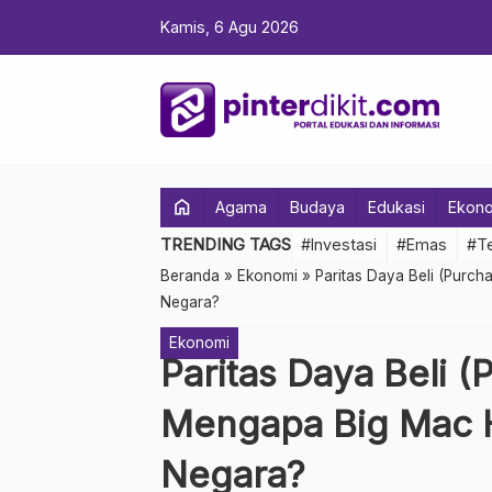
Kamis, 6 Agu 2026
home
Agama
Budaya
Edukasi
Ekon
TRENDING TAGS
#Investasi
#Emas
#Te
Beranda
»
Ekonomi
»
Paritas Daya Beli (Purch
Negara?
Ekonomi
Paritas Daya Beli (
Mengapa Big Mac H
Negara?