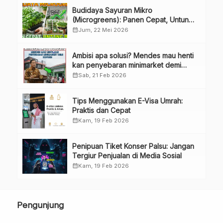
Budidaya Sayuran Mikro
(Microgreens): Panen Cepat, Untung
Besar
calendar_month
Jum, 22 Mei 2026
Ambisi apa solusi? Mendes mau henti
kan penyebaran minimarket demi
kopdes.
calendar_month
Sab, 21 Feb 2026
Tips Menggunakan E-Visa Umrah:
Praktis dan Cepat
calendar_month
Kam, 19 Feb 2026
Penipuan Tiket Konser Palsu: Jangan
Tergiur Penjualan di Media Sosial
calendar_month
Kam, 19 Feb 2026
Pengunjung