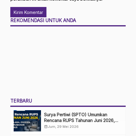
REKOMENDASI UNTUK ANDA
TERBARU
Surya Pertiwi (SPTO) Umumkan
Rencana RUPS Tahunan Juni 2026,
Bahas Penggunaan Laba Hingga
calendar_month
Jum, 29 Mei 2026
Perubahan Penguru