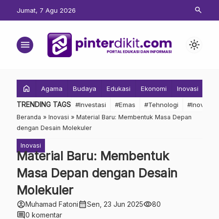
search
Jumat, 7 Agu 2026
menu
light_mode
home
Agama
Budaya
Edukasi
Ekonomi
Inovasi
Inv
TRENDING TAGS
#Investasi
#Emas
#Tehnologi
#Inovasi
Beranda
»
Inovasi
»
Material Baru: Membentuk Masa Depan
dengan Desain Molekuler
Inovasi
Material Baru: Membentuk
Masa Depan dengan Desain
Molekuler
account_circle
calendar_month
visibility
Muhamad Fatoni
Sen, 23 Jun 2025
80
comment
0 komentar