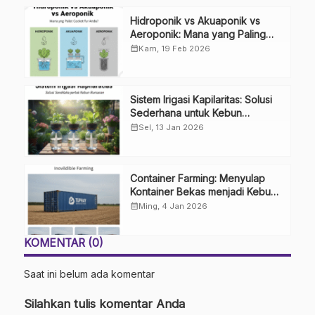
Hidroponik vs Akuaponik vs
Aeroponik: Mana yang Paling
Cocok untuk Anda?
calendar_month
Kam, 19 Feb 2026
Sistem Irigasi Kapilaritas: Solusi
Sederhana untuk Kebun
Rumahan
calendar_month
Sel, 13 Jan 2026
Container Farming: Menyulap
Kontainer Bekas menjadi Kebun
Modern
calendar_month
Ming, 4 Jan 2026
KOMENTAR (0)
Saat ini belum ada komentar
Silahkan tulis komentar Anda