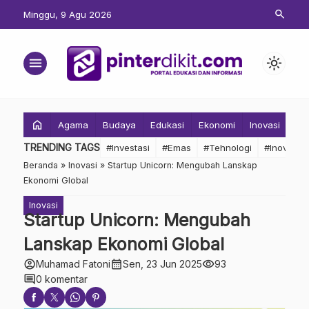
search
Minggu, 9 Agu 2026
menu
light_mode
home
Agama
Budaya
Edukasi
Ekonomi
Inovasi
Inv
TRENDING TAGS
#Investasi
#Emas
#Tehnologi
#Inovasi
Beranda
»
Inovasi
»
Startup Unicorn: Mengubah Lanskap
Ekonomi Global
Inovasi
Startup Unicorn: Mengubah
Lanskap Ekonomi Global
account_circle
calendar_month
visibility
Muhamad Fatoni
Sen, 23 Jun 2025
93
comment
0 komentar