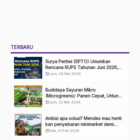
TERBARU
Surya Pertiwi (SPTO) Umumkan
Rencana RUPS Tahunan Juni 2026,
Bahas Penggunaan Laba Hingga
calendar_month
Jum, 29 Mei 2026
Perubahan Penguru
Budidaya Sayuran Mikro
(Microgreens): Panen Cepat, Untung
Besar
calendar_month
Jum, 22 Mei 2026
Ambisi apa solusi? Mendes mau henti
kan penyebaran minimarket demi
kopdes.
calendar_month
Sab, 21 Feb 2026