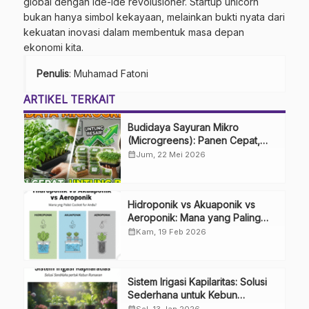
global dengan ide-ide revolusioner. Startup unicorn
bukan hanya simbol kekayaan, melainkan bukti nyata dari
kekuatan inovasi dalam membentuk masa depan
ekonomi kita.
Penulis
: Muhamad Fatoni
ARTIKEL TERKAIT
Budidaya Sayuran Mikro
(Microgreens): Panen Cepat,
Untung Besar
calendar_month
Jum, 22 Mei 2026
Hidroponik vs Akuaponik vs
Aeroponik: Mana yang Paling
Cocok untuk Anda?
calendar_month
Kam, 19 Feb 2026
Sistem Irigasi Kapilaritas: Solusi
Sederhana untuk Kebun
Rumahan
calendar_month