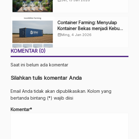
Sel, 13 Jan 2026
Container Farming: Menyulap
Kontainer Bekas menjadi Kebun
Modern
calendar_month
Ming, 4 Jan 2026
KOMENTAR (0)
Saat ini belum ada komentar
Silahkan tulis komentar Anda
Email Anda tidak akan dipublikasikan. Kolom yang
bertanda bintang (*) wajib diisi
Komentar*