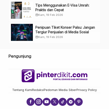
Tips Menggunakan E-Visa Umrah:
Praktis dan Cepat
calendar_month
Kam, 19 Feb 2026
Penipuan Tiket Konser Palsu: Jangan
Tergiur Penjualan di Media Sosial
calendar_month
Kam, 19 Feb 2026
Pengunjung
Tentang Kami
Redaksi
Pedoman Media Siber
Privacy Policy