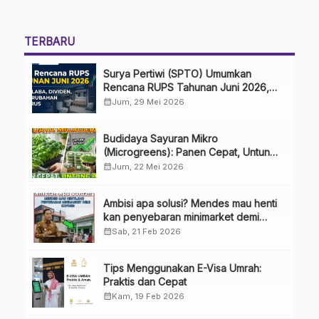
TERBARU
Surya Pertiwi (SPTO) Umumkan
Rencana RUPS Tahunan Juni 2026,
Bahas Penggunaan Laba Hingga
calendar_month
Jum, 29 Mei 2026
Perubahan Penguru
Budidaya Sayuran Mikro
(Microgreens): Panen Cepat, Untung
Besar
calendar_month
Jum, 22 Mei 2026
Ambisi apa solusi? Mendes mau henti
kan penyebaran minimarket demi
kopdes.
calendar_month
Sab, 21 Feb 2026
Tips Menggunakan E-Visa Umrah:
Praktis dan Cepat
calendar_month
Kam, 19 Feb 2026