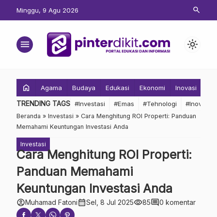
search
Minggu, 9 Agu 2026
menu
light_mode
home
Agama
Budaya
Edukasi
Ekonomi
Inovasi
Inv
TRENDING TAGS
#Investasi
#Emas
#Tehnologi
#Inovasi
Beranda
»
Investasi
»
Cara Menghitung ROI Properti: Panduan
Memahami Keuntungan Investasi Anda
Investasi
Cara Menghitung ROI Properti:
Panduan Memahami
Keuntungan Investasi Anda
account_circle
calendar_month
visibility
comment
Muhamad Fatoni
Sel, 8 Jul 2025
85
0 komentar