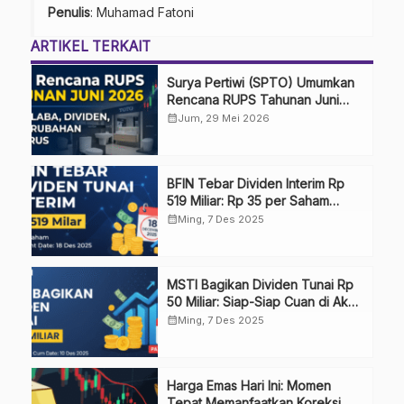
Penulis
: Muhamad Fatoni
ARTIKEL TERKAIT
Surya Pertiwi (SPTO) Umumkan
Rencana RUPS Tahunan Juni
2026, Bahas Penggunaan Laba
calendar_month
Jum, 29 Mei 2026
Hingga Perubahan Penguru
BFIN Tebar Dividen Interim Rp
519 Miliar: Rp 35 per Saham
Masuk Rekening Investor!
calendar_month
Ming, 7 Des 2025
MSTI Bagikan Dividen Tunai Rp
50 Miliar: Siap-Siap Cuan di Akhir
Tahun!
calendar_month
Ming, 7 Des 2025
Harga Emas Hari Ini: Momen
Tepat Memanfaatkan Koreksi