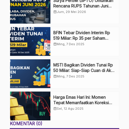
Surya Pertiwi (SPTO) Umumkan
Rencana RUPS Tahunan Juni
2026, Bahas Penggunaan Laba
calendar_month
Jum, 29 Mei 2026
Hingga Perubahan Penguru
BFIN Tebar Dividen Interim Rp
519 Miliar: Rp 35 per Saham
Masuk Rekening Investor!
calendar_month
Ming, 7 Des 2025
MSTI Bagikan Dividen Tunai Rp
50 Miliar: Siap-Siap Cuan di Akhir
Tahun!
calendar_month
Ming, 7 Des 2025
Harga Emas Hari Ini: Momen
Tepat Memanfaatkan Koreksi
Harga
calendar_month
Sel, 12 Agu 2025
KOMENTAR (0)