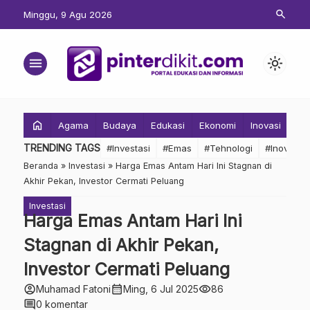
search
Minggu, 9 Agu 2026
menu
light_mode
home
Agama
Budaya
Edukasi
Ekonomi
Inovasi
Inv
TRENDING TAGS
#Investasi
#Emas
#Tehnologi
#Inovasi
Beranda
»
Investasi
»
Harga Emas Antam Hari Ini Stagnan di
Akhir Pekan, Investor Cermati Peluang
Investasi
Harga Emas Antam Hari Ini
Stagnan di Akhir Pekan,
Investor Cermati Peluang
account_circle
calendar_month
visibility
Muhamad Fatoni
Ming, 6 Jul 2025
86
comment
0 komentar