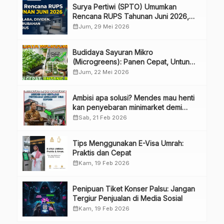
Surya Pertiwi (SPTO) Umumkan
Rencana RUPS Tahunan Juni 2026,
Bahas Penggunaan Laba Hingga
calendar_month
Jum, 29 Mei 2026
Perubahan Penguru
Budidaya Sayuran Mikro
(Microgreens): Panen Cepat, Untung
Besar
calendar_month
Jum, 22 Mei 2026
Ambisi apa solusi? Mendes mau henti
kan penyebaran minimarket demi
kopdes.
calendar_month
Sab, 21 Feb 2026
Tips Menggunakan E-Visa Umrah:
Praktis dan Cepat
calendar_month
Kam, 19 Feb 2026
Penipuan Tiket Konser Palsu: Jangan
Tergiur Penjualan di Media Sosial
calendar_month
Kam, 19 Feb 2026