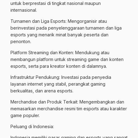
untuk berprestasi di tingkat nasional maupun
internasional.
Turnamen dan Liga Esports: Mengorganisir atau
berinvestasi pada penyelenggaraan turnamen dan liga
esports yang menarik minat banyak peserta dan
penonton.
Platform Streaming dan Konten: Mendukung atau
membangun platform untuk streaming game dan konten
esports, serta para kreator konten di dalamnya.
Infrastruktur Pendukung: Investasi pada penyedia
layanan internet yang stabil, perangkat gaming
berkualitas, dan arena esports.
Merchandise dan Produk Terkait: Mengembangkan dan
memasarkan merchandise resmi tim esports atau karakter
game populer.
Peluang di Indonesia:
Indonesia memiliki pasar gaming dan esports yang sangat