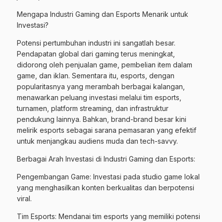
Mengapa Industri Gaming dan Esports Menarik untuk
Investasi?
Potensi pertumbuhan industri ini sangatlah besar.
Pendapatan global dari gaming terus meningkat,
didorong oleh penjualan game, pembelian item dalam
game, dan iklan. Sementara itu, esports, dengan
popularitasnya yang merambah berbagai kalangan,
menawarkan peluang investasi melalui tim esports,
turnamen, platform streaming, dan infrastruktur
pendukung lainnya. Bahkan, brand-brand besar kini
melirik esports sebagai sarana pemasaran yang efektif
untuk menjangkau audiens muda dan tech-savvy.
Berbagai Arah Investasi di Industri Gaming dan Esports:
Pengembangan Game: Investasi pada studio game lokal
yang menghasilkan konten berkualitas dan berpotensi
viral.
Tim Esports: Mendanai tim esports yang memiliki potensi