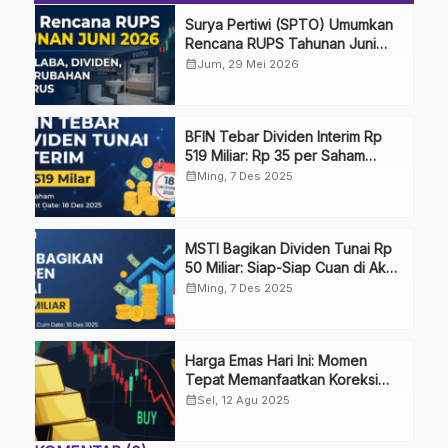
Surya Pertiwi (SPTO) Umumkan
Rencana RUPS Tahunan Juni
2026, Bahas Penggunaan Laba
calendar_month
Jum, 29 Mei 2026
Hingga Perubahan Penguru
BFIN Tebar Dividen Interim Rp
519 Miliar: Rp 35 per Saham
Masuk Rekening Investor!
calendar_month
Ming, 7 Des 2025
MSTI Bagikan Dividen Tunai Rp
50 Miliar: Siap-Siap Cuan di Akhir
Tahun!
calendar_month
Ming, 7 Des 2025
Harga Emas Hari Ini: Momen
Tepat Memanfaatkan Koreksi
Harga
calendar_month
Sel, 12 Agu 2025