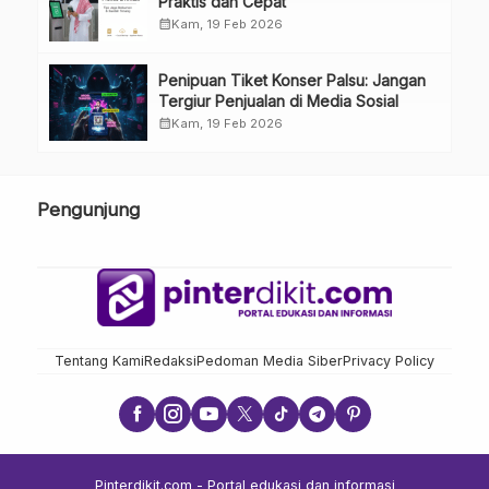
Praktis dan Cepat
calendar_month
Kam, 19 Feb 2026
Penipuan Tiket Konser Palsu: Jangan
Tergiur Penjualan di Media Sosial
calendar_month
Kam, 19 Feb 2026
Pengunjung
Tentang Kami
Redaksi
Pedoman Media Siber
Privacy Policy
Pinterdikit.com - Portal edukasi dan informasi