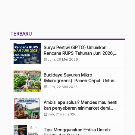
TERBARU
Surya Pertiwi (SPTO) Umumkan
Rencana RUPS Tahunan Juni 2026,
Bahas Penggunaan Laba Hingga
calendar_month
Jum, 29 Mei 2026
Perubahan Penguru
Budidaya Sayuran Mikro
(Microgreens): Panen Cepat, Untung
Besar
calendar_month
Jum, 22 Mei 2026
Ambisi apa solusi? Mendes mau henti
kan penyebaran minimarket demi
kopdes.
calendar_month
Sab, 21 Feb 2026
Tips Menggunakan E-Visa Umrah: