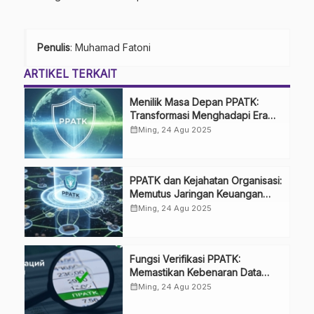
Penulis
: Muhamad Fatoni
ARTIKEL TERKAIT
Menilik Masa Depan PPATK:
Transformasi Menghadapi Era
4.0
calendar_month
Ming, 24 Agu 2025
PPATK dan Kejahatan Organisasi:
Memutus Jaringan Keuangan
Sindikat
calendar_month
Ming, 24 Agu 2025
Fungsi Verifikasi PPATK:
Memastikan Kebenaran Data
Laporan
calendar_month
Ming, 24 Agu 2025