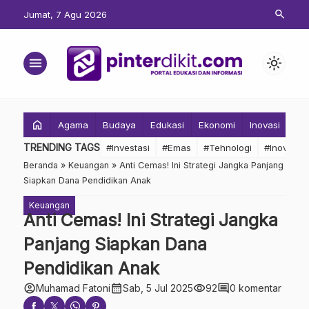
search
Jumat, 7 Agu 2026
menu
light_mode
home
Agama
Budaya
Edukasi
Ekonomi
Inovasi
Inv
TRENDING TAGS
#Investasi
#Emas
#Tehnologi
#Inovasi
Beranda
»
Keuangan
»
Anti Cemas! Ini Strategi Jangka Panjang
Siapkan Dana Pendidikan Anak
Keuangan
Anti Cemas! Ini Strategi Jangka
Panjang Siapkan Dana
Pendidikan Anak
account_circle
calendar_month
visibility
comment
Muhamad Fatoni
Sab, 5 Jul 2025
92
0 komentar