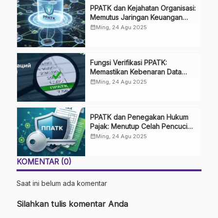
PPATK dan Kejahatan Organisasi:
Memutus Jaringan Keuangan
Sindikat
calendar_month
Ming, 24 Agu 2025
Fungsi Verifikasi PPATK:
Memastikan Kebenaran Data
Laporan
calendar_month
Ming, 24 Agu 2025
PPATK dan Penegakan Hukum
Pajak: Menutup Celah Pencucian
Uang
calendar_month
Ming, 24 Agu 2025
KOMENTAR (0)
Saat ini belum ada komentar
Silahkan tulis komentar Anda