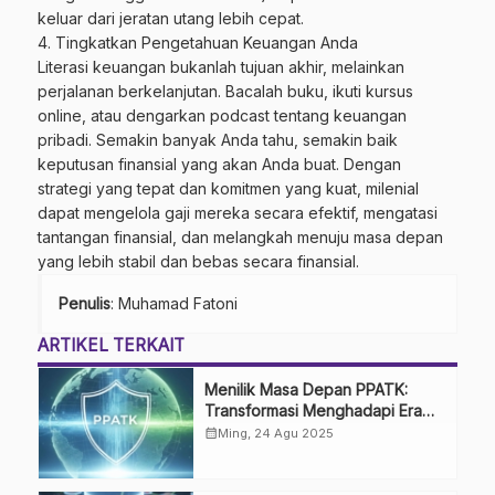
keluar dari jeratan utang lebih cepat.
4. Tingkatkan Pengetahuan Keuangan Anda
Literasi keuangan bukanlah tujuan akhir, melainkan
perjalanan berkelanjutan. Bacalah buku, ikuti kursus
online, atau dengarkan podcast tentang keuangan
pribadi. Semakin banyak Anda tahu, semakin baik
keputusan finansial yang akan Anda buat. Dengan
strategi yang tepat dan komitmen yang kuat, milenial
dapat mengelola gaji mereka secara efektif, mengatasi
tantangan finansial, dan melangkah menuju masa depan
yang lebih stabil dan bebas secara finansial.
Penulis
: Muhamad Fatoni
ARTIKEL TERKAIT
Menilik Masa Depan PPATK:
Transformasi Menghadapi Era
4.0
calendar_month
Ming, 24 Agu 2025