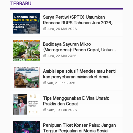
TERBARU
Surya Pertiwi (SPTO) Umumkan
Rencana RUPS Tahunan Juni 2026,
Bahas Penggunaan Laba Hingga
calendar_month
Jum, 29 Mei 2026
Perubahan Penguru
Budidaya Sayuran Mikro
(Microgreens): Panen Cepat, Untung
Besar
calendar_month
Jum, 22 Mei 2026
Ambisi apa solusi? Mendes mau henti
kan penyebaran minimarket demi
kopdes.
calendar_month
Sab, 21 Feb 2026
Tips Menggunakan E-Visa Umrah:
Praktis dan Cepat
calendar_month
Kam, 19 Feb 2026
Penipuan Tiket Konser Palsu: Jangan
Tergiur Penjualan di Media Sosial