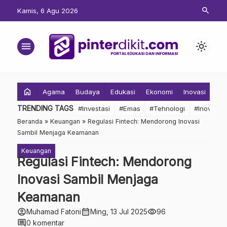
search
Kamis, 6 Agu 2026
menu
light_mode
home
Agama
Budaya
Edukasi
Ekonomi
Inovasi
Inv
TRENDING TAGS
#Investasi
#Emas
#Tehnologi
#Inovasi
Beranda
»
Keuangan
»
Regulasi Fintech: Mendorong Inovasi
Sambil Menjaga Keamanan
Keuangan
Regulasi Fintech: Mendorong
Inovasi Sambil Menjaga
Keamanan
account_circle
calendar_month
visibility
Muhamad Fatoni
Ming, 13 Jul 2025
96
comment
0 komentar