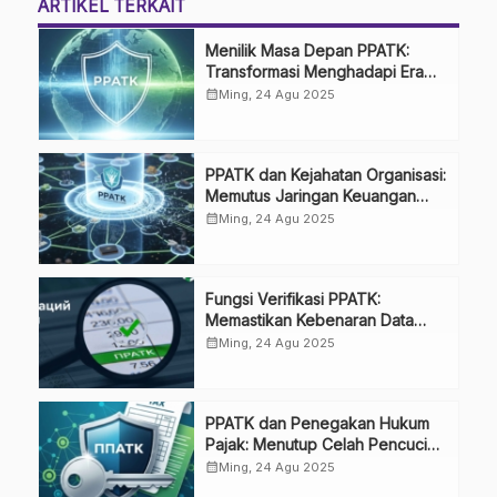
ARTIKEL TERKAIT
Menilik Masa Depan PPATK:
Transformasi Menghadapi Era
4.0
calendar_month
Ming, 24 Agu 2025
PPATK dan Kejahatan Organisasi:
Memutus Jaringan Keuangan
Sindikat
calendar_month
Ming, 24 Agu 2025
Fungsi Verifikasi PPATK:
Memastikan Kebenaran Data
Laporan
calendar_month
Ming, 24 Agu 2025
PPATK dan Penegakan Hukum
Pajak: Menutup Celah Pencucian
Uang
calendar_month
Ming, 24 Agu 2025