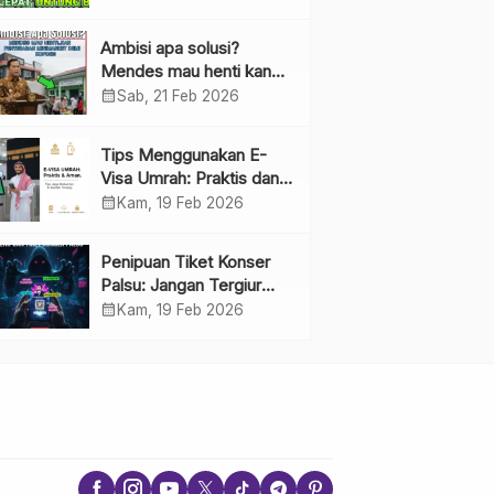
Ambisi apa solusi?
Mendes mau henti kan
penyebaran minimarket
calendar_month
Sab, 21 Feb 2026
demi kopdes.
Tips Menggunakan E-
Visa Umrah: Praktis dan
Cepat
calendar_month
Kam, 19 Feb 2026
Penipuan Tiket Konser
Palsu: Jangan Tergiur
Penjualan di Media Sosial
calendar_month
Kam, 19 Feb 2026