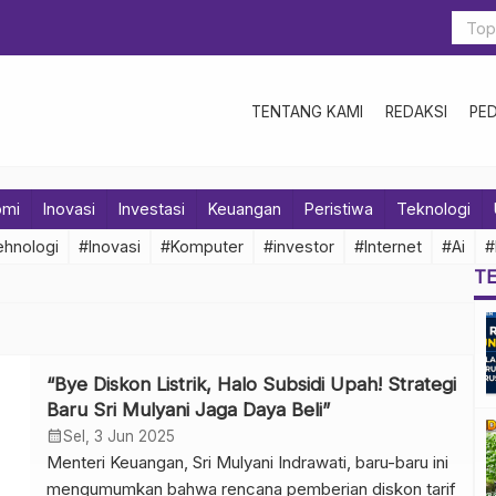
TENTANG KAMI
REDAKSI
PE
omi
Inovasi
Investasi
Keuangan
Peristiwa
Teknologi
hnologi
#Inovasi
#Komputer
#investor
#Internet
#Ai
#
T
“Bye Diskon Listrik, Halo Subsidi Upah! Strategi
Baru Sri Mulyani Jaga Daya Beli”
calendar_month
Sel, 3 Jun 2025
Menteri Keuangan, Sri Mulyani Indrawati, baru-baru ini
mengumumkan bahwa rencana pemberian diskon tarif