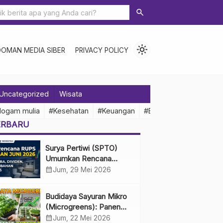
search
light_mode
DOMAN MEDIA SIBER
PRIVACY POLICY
Uncategorized
Wisata
logam mulia
#Kesehatan
#Keuangan
#Ekonomi Indonesia
ERBARU
Surya Pertiwi (SPTO)
Umumkan Rencana
RUPS Tahunan Juni 2026,
calendar_month
Jum, 29 Mei 2026
Bahas Penggunaan Laba
Hingga Perubahan
Budidaya Sayuran Mikro
Penguru
(Microgreens): Panen
Cepat, Untung Besar
calendar_month
Jum, 22 Mei 2026