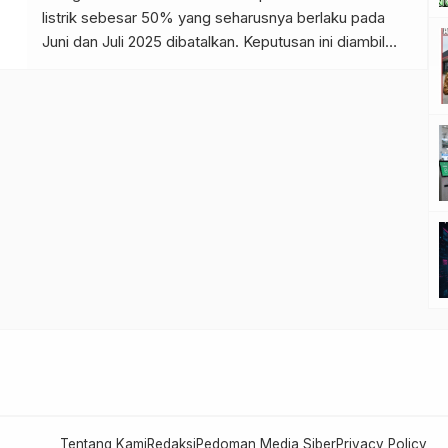
listrik sebesar 50% yang seharusnya berlaku pada
Juni dan Juli 2025 dibatalkan. Keputusan ini diambil
karena ditemukan hambatan teknis dalam prosedur
penganggaran. Sebagai respons, pemerintah kini
memprioritaskan program Bantuan Subsidi Upah
(BSU) guna membantu meringankan beban ekonomi
masyarakat. Mengapa Diskon Listrik Dibatalkan? […]
Tentang Kami
Redaksi
Pedoman Media Siber
Privacy Policy