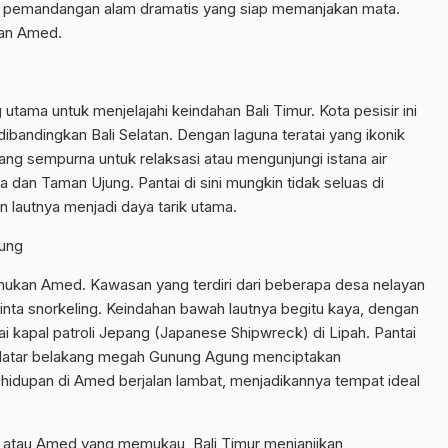
an pemandangan alam dramatis yang siap memanjakan mata.
dan Amed.
tama untuk menjelajahi keindahan Bali Timur. Kota pesisir ini
ibandingkan Bali Selatan. Dengan laguna teratai yang ikonik
ang sempurna untuk relaksasi atau mengunjungi istana air
ga dan Taman Ujung. Pantai di sini mungkin tidak seluas di
 lautnya menjadi daya tarik utama.
gung
emukan Amed. Kawasan yang terdiri dari beberapa desa nelayan
inta snorkeling. Keindahan bawah lautnya begitu kaya, dengan
ai kapal patroli Jepang (Japanese Shipwreck) di Lipah. Pantai
an latar belakang megah Gunung Agung menciptakan
hidupan di Amed berjalan lambat, menjadikannya tempat ideal
s atau Amed yang memukau, Bali Timur menjanjikan