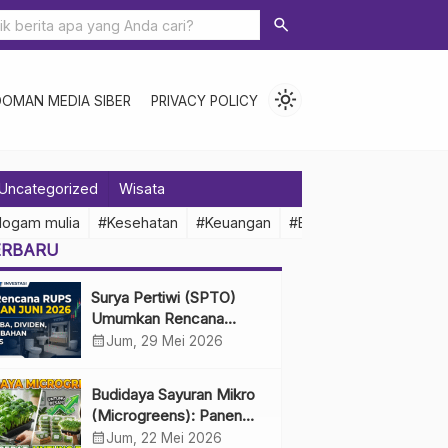
search
light_mode
DOMAN MEDIA SIBER
PRIVACY POLICY
Uncategorized
Wisata
logam mulia
#Kesehatan
#Keuangan
#Ekonomi Indonesia
ERBARU
Surya Pertiwi (SPTO)
Umumkan Rencana
RUPS Tahunan Juni 2026,
calendar_month
Jum, 29 Mei 2026
Bahas Penggunaan Laba
Hingga Perubahan
Budidaya Sayuran Mikro
Penguru
(Microgreens): Panen
Cepat, Untung Besar
calendar_month
Jum, 22 Mei 2026