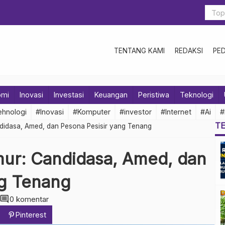
TENTANG KAMI
REDAKSI
PE
omi
Inovasi
Investasi
Keuangan
Peristiwa
Teknologi
hnologi
#Inovasi
#Komputer
#investor
#Internet
#Ai
#
T
andidasa, Amed, dan Pesona Pesisir yang Tenang
imur: Candidasa, Amed, dan
ng Tenang
comment
0 komentar
Pinterest