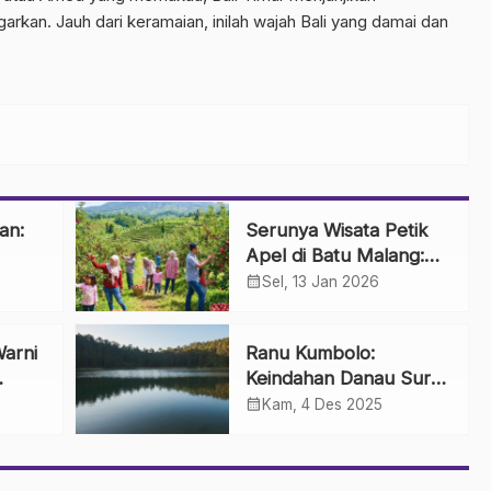
rkan. Jauh dari keramaian, inilah wajah Bali yang damai dan
an:
Serunya Wisata Petik
Apel di Batu Malang:
Sensasi Panen
calendar_month
Sel, 13 Jan 2026
Langsung dari Pohon
arni
Ranu Kumbolo:
Keindahan Danau Surga
umuh
di Jalur Pendakian
calendar_month
Kam, 4 Des 2025
Indah
Gunung Semeru