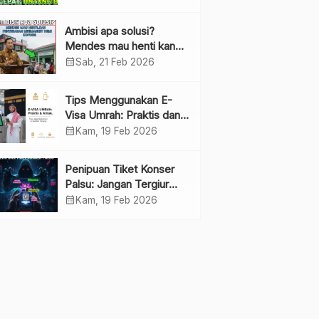
Ambisi apa solusi?
Mendes mau henti kan
penyebaran minimarket
calendar_month
Sab, 21 Feb 2026
demi kopdes.
Tips Menggunakan E-
Visa Umrah: Praktis dan
Cepat
calendar_month
Kam, 19 Feb 2026
Penipuan Tiket Konser
Palsu: Jangan Tergiur
Penjualan di Media Sosial
calendar_month
Kam, 19 Feb 2026