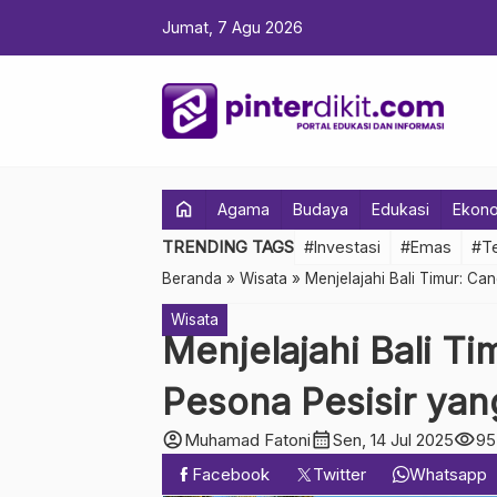
Jumat, 7 Agu 2026
home
Agama
Budaya
Edukasi
Ekon
TRENDING TAGS
#Investasi
#Emas
#Te
Beranda
»
Wisata
»
Menjelajahi Bali Timur: C
Wisata
Menjelajahi Bali T
Pesona Pesisir ya
account_circle
calendar_month
visibility
Muhamad Fatoni
Sen, 14 Jul 2025
95
Facebook
Twitter
Whatsapp