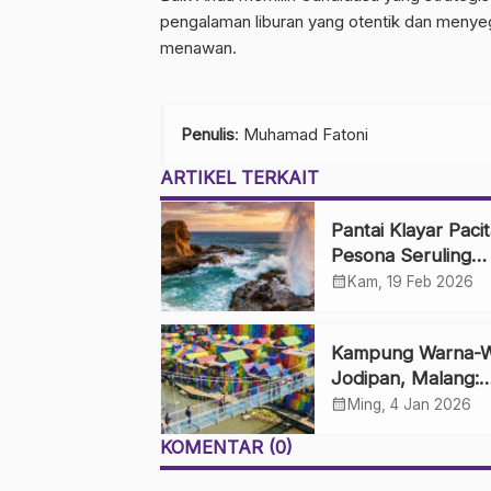
pengalaman liburan yang otentik dan menyega
menawan.
Penulis
: Muhamad Fatoni
ARTIKEL TERKAIT
Pantai Klayar Pacit
Pesona Seruling
Samudra dan Batu
calendar_month
Kam, 19 Feb 2026
Sphinx
Kampung Warna-W
Jodipan, Malang:
Perkampungan K
calendar_month
Ming, 4 Jan 2026
yang Disulap Jadi 
KOMENTAR (0)