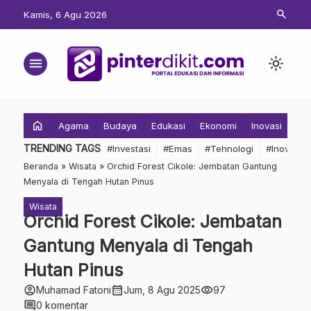
search
Kamis, 6 Agu 2026
menu
light_mode
home
Agama
Budaya
Edukasi
Ekonomi
Inovasi
Inv
TRENDING TAGS
#Investasi
#Emas
#Tehnologi
#Inovasi
Beranda
»
Wisata
»
Orchid Forest Cikole: Jembatan Gantung
Menyala di Tengah Hutan Pinus
Wisata
Orchid Forest Cikole: Jembatan
Gantung Menyala di Tengah
Hutan Pinus
account_circle
calendar_month
visibility
Muhamad Fatoni
Jum, 8 Agu 2025
97
comment
0 komentar