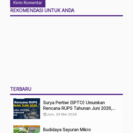
REKOMENDASI UNTUK ANDA
TERBARU
Surya Pertiwi (SPTO) Umumkan
Rencana RUPS Tahunan Juni 2026,
Bahas Penggunaan Laba Hingga
calendar_month
Jum, 29 Mei 2026
Perubahan Penguru
Budidaya Sayuran Mikro