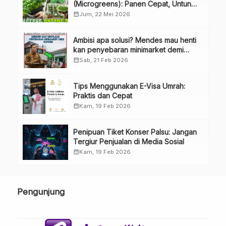
(Microgreens): Panen Cepat, Untung
Besar
calendar_month
Jum, 22 Mei 2026
Ambisi apa solusi? Mendes mau henti
kan penyebaran minimarket demi
kopdes.
calendar_month
Sab, 21 Feb 2026
Tips Menggunakan E-Visa Umrah:
Praktis dan Cepat
calendar_month
Kam, 19 Feb 2026
Penipuan Tiket Konser Palsu: Jangan
Tergiur Penjualan di Media Sosial
calendar_month
Kam, 19 Feb 2026
Pengunjung