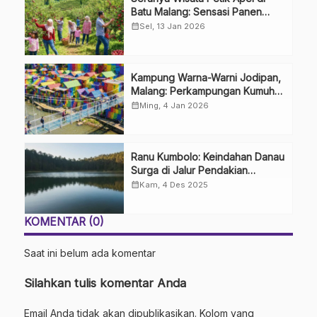
Batu Malang: Sensasi Panen
Langsung dari Pohon
calendar_month
Sel, 13 Jan 2026
Kampung Warna-Warni Jodipan,
Malang: Perkampungan Kumuh
yang Disulap Jadi Indah
calendar_month
Ming, 4 Jan 2026
Ranu Kumbolo: Keindahan Danau
Surga di Jalur Pendakian
Gunung Semeru
calendar_month
Kam, 4 Des 2025
KOMENTAR (0)
Saat ini belum ada komentar
Silahkan tulis komentar Anda
Email Anda tidak akan dipublikasikan. Kolom yang