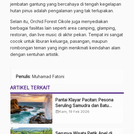
jembatan gantung yang bercahaya di tengah kegelapan
hutan pinus adalah pengalaman yang tak terlupakan.
Selain itu, Orchid Forest Cikole juga menyediakan
berbagai fasilitas lain seperti area camping, glamping,
restoran, dan live music di akhir pekan. Tempat ini sangat
cocok untuk liburan keluarga, pasangan, maupun
rombongan teman yang ingin menikmati keindahan alam
dengan sentuhan artistik.
Penulis
: Muhamad Fatoni
ARTIKEL TERKAIT
Pantai Klayar Pacitan: Pesona
Seruling Samudra dan Batu
Sphinx
calendar_month
Kam, 19 Feb 2026
Serunya Wisata Petik Apel di