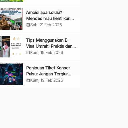
Ambisi apa solusi?
Mendes mau henti kan
penyebaran minimarket
calendar_month
Sab, 21 Feb 2026
demi kopdes.
Tips Menggunakan E-
Visa Umrah: Praktis dan
Cepat
calendar_month
Kam, 19 Feb 2026
Penipuan Tiket Konser
Palsu: Jangan Tergiur
Penjualan di Media Sosial
calendar_month
Kam, 19 Feb 2026