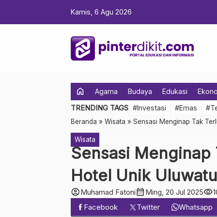
Kamis, 6 Agu 2026
home
Agama
Budaya
Edukasi
Ekon
TRENDING TAGS
#Investasi
#Emas
#Te
Beranda
»
Wisata
»
Sensasi Menginap Tak Terl
Wisata
Sensasi Menginap 
Hotel Unik Uluwat
account_circle
calendar_month
visibility
Muhamad Fatoni
Ming, 20 Jul 2025
1
Facebook
Twitter
Whatsapp