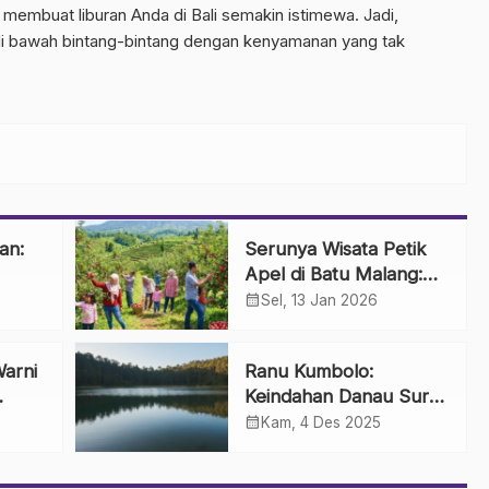
membuat liburan Anda di Bali semakin istimewa. Jadi,
 di bawah bintang-bintang dengan kenyamanan yang tak
an:
Serunya Wisata Petik
Apel di Batu Malang:
Sensasi Panen
calendar_month
Sel, 13 Jan 2026
Langsung dari Pohon
arni
Ranu Kumbolo:
Keindahan Danau Surga
umuh
di Jalur Pendakian
calendar_month
Kam, 4 Des 2025
Indah
Gunung Semeru