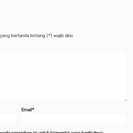
yang bertanda bintang (*) wajib diisi
Email*
 pada peramban ini untuk komentar saya berikutnya.