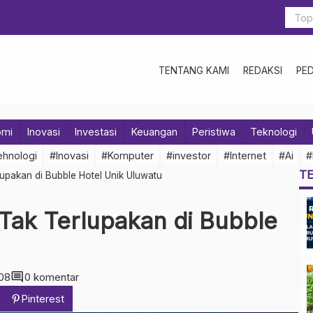
TENTANG KAMI
REDAKSI
PE
omi
Inovasi
Investasi
Keuangan
Peristiwa
Teknologi
hnologi
#Inovasi
#Komputer
#investor
#Internet
#Ai
#
T
upakan di Bubble Hotel Unik Uluwatu
Tak Terlupakan di Bubble
u
comment
08
0 komentar
Pinterest