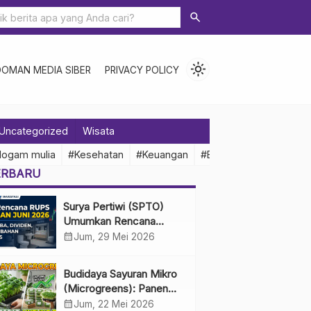
search
light_mode
DOMAN MEDIA SIBER
PRIVACY POLICY
Uncategorized
Wisata
logam mulia
#Kesehatan
#Keuangan
#Ekonomi Indonesia
ERBARU
Surya Pertiwi (SPTO)
Umumkan Rencana
RUPS Tahunan Juni 2026,
calendar_month
Jum, 29 Mei 2026
Bahas Penggunaan Laba
Hingga Perubahan
Budidaya Sayuran Mikro
Penguru
(Microgreens): Panen
Cepat, Untung Besar
calendar_month
Jum, 22 Mei 2026