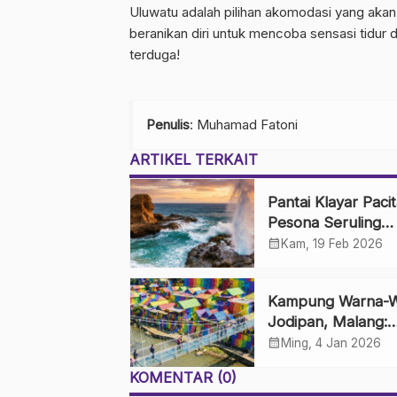
Uluwatu adalah pilihan akomodasi yang akan 
beranikan diri untuk mencoba sensasi tidur
terduga!
Penulis
: Muhamad Fatoni
ARTIKEL TERKAIT
Pantai Klayar Pacit
Pesona Seruling
Samudra dan Batu
calendar_month
Kam, 19 Feb 2026
Sphinx
Kampung Warna-W
Jodipan, Malang:
Perkampungan K
calendar_month
Ming, 4 Jan 2026
yang Disulap Jadi 
KOMENTAR (0)