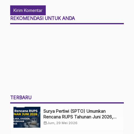
REKOMENDASI UNTUK ANDA
TERBARU
Surya Pertiwi (SPTO) Umumkan
Rencana RUPS Tahunan Juni 2026,
Bahas Penggunaan Laba Hingga
calendar_month
Jum, 29 Mei 2026
Perubahan Penguru