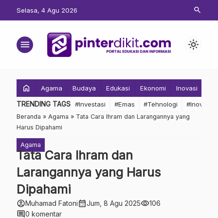
search
Selasa, 4 Agu 2026
menu
light_mode
home
Agama
Budaya
Edukasi
Ekonomi
Inovasi
Inv
TRENDING TAGS
#Investasi
#Emas
#Tehnologi
#Inovasi
Beranda
»
Agama
»
Tata Cara Ihram dan Larangannya yang
Harus Dipahami
Agama
Tata Cara Ihram dan
Larangannya yang Harus
Dipahami
account_circle
calendar_month
visibility
Muhamad Fatoni
Jum, 8 Agu 2025
106
comment
0 komentar