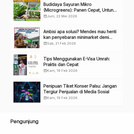
Budidaya Sayuran Mikro
(Microgreens): Panen Cepat, Untung
Besar
calendar_month
Jum, 22 Mei 2026
Ambisi apa solusi? Mendes mau henti
kan penyebaran minimarket demi
kopdes.
calendar_month
Sab, 21 Feb 2026
Tips Menggunakan E-Visa Umrah:
Praktis dan Cepat
calendar_month
Kam, 19 Feb 2026
Penipuan Tiket Konser Palsu: Jangan
Tergiur Penjualan di Media Sosial
calendar_month
Kam, 19 Feb 2026
Pengunjung