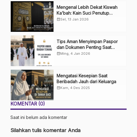
Mengenal Lebih Dekat Kiswah
Ka’bah: Kain Suci Penutup
Baitullah
calendar_month
Sel, 13 Jan 2026
Tips Aman Menyimpan Paspor
dan Dokumen Penting Saat
Umrah
calendar_month
Ming, 4 Jan 2026
Mengatasi Kesepian Saat
Beribadah Jauh dari Keluarga
calendar_month
Kam, 4 Des 2025
KOMENTAR (0)
Saat ini belum ada komentar
Silahkan tulis komentar Anda