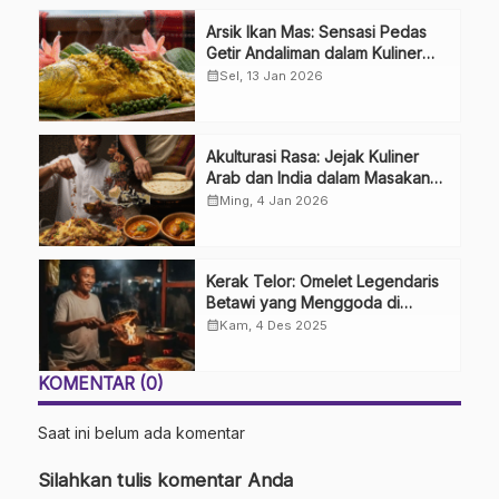
Arsik Ikan Mas: Sensasi Pedas
Getir Andaliman dalam Kuliner
Khas Batak
calendar_month
Sel, 13 Jan 2026
Akulturasi Rasa: Jejak Kuliner
Arab dan India dalam Masakan
Nusantara
calendar_month
Ming, 4 Jan 2026
Kerak Telor: Omelet Legendaris
Betawi yang Menggoda di
Tengah Modernitas
calendar_month
Kam, 4 Des 2025
KOMENTAR (0)
Saat ini belum ada komentar
Silahkan tulis komentar Anda