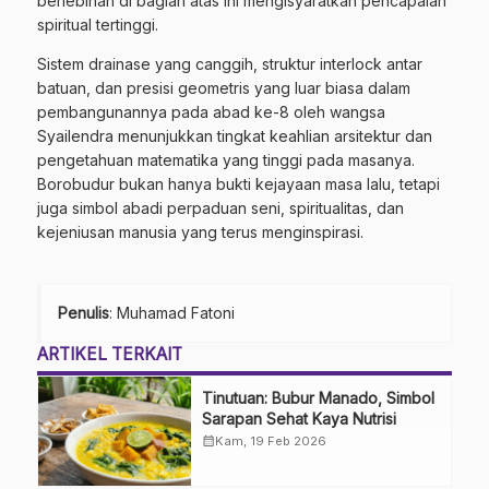
berlebihan di bagian atas ini mengisyaratkan pencapaian
spiritual tertinggi.
Sistem drainase yang canggih, struktur interlock antar
batuan, dan presisi geometris yang luar biasa dalam
pembangunannya pada abad ke-8 oleh wangsa
Syailendra menunjukkan tingkat keahlian arsitektur dan
pengetahuan matematika yang tinggi pada masanya.
Borobudur bukan hanya bukti kejayaan masa lalu, tetapi
juga simbol abadi perpaduan seni, spiritualitas, dan
kejeniusan manusia yang terus menginspirasi.
Penulis
: Muhamad Fatoni
ARTIKEL TERKAIT
Tinutuan: Bubur Manado, Simbol
Sarapan Sehat Kaya Nutrisi
calendar_month
Kam, 19 Feb 2026