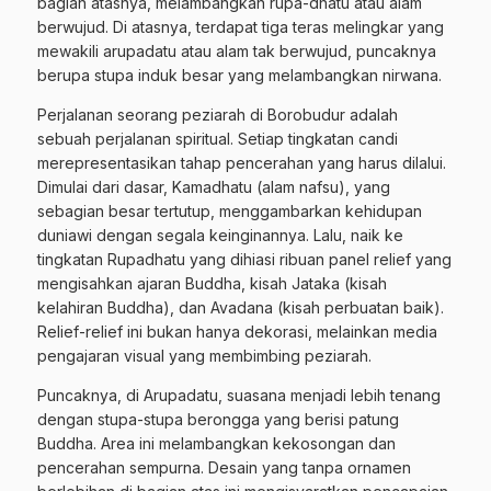
bagian atasnya, melambangkan rupa-dhatu atau alam
berwujud. Di atasnya, terdapat tiga teras melingkar yang
mewakili arupadatu atau alam tak berwujud, puncaknya
berupa stupa induk besar yang melambangkan nirwana.
Perjalanan seorang peziarah di Borobudur adalah
sebuah perjalanan spiritual. Setiap tingkatan candi
merepresentasikan tahap pencerahan yang harus dilalui.
Dimulai dari dasar, Kamadhatu (alam nafsu), yang
sebagian besar tertutup, menggambarkan kehidupan
duniawi dengan segala keinginannya. Lalu, naik ke
tingkatan Rupadhatu yang dihiasi ribuan panel relief yang
mengisahkan ajaran Buddha, kisah Jataka (kisah
kelahiran Buddha), dan Avadana (kisah perbuatan baik).
Relief-relief ini bukan hanya dekorasi, melainkan media
pengajaran visual yang membimbing peziarah.
Puncaknya, di Arupadatu, suasana menjadi lebih tenang
dengan stupa-stupa berongga yang berisi patung
Buddha. Area ini melambangkan kekosongan dan
pencerahan sempurna. Desain yang tanpa ornamen