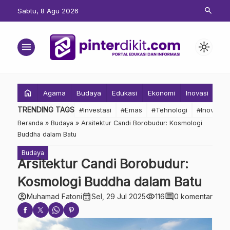
search
Sabtu, 8 Agu 2026
menu
light_mode
home
Agama
Budaya
Edukasi
Ekonomi
Inovasi
Inv
TRENDING TAGS
#Investasi
#Emas
#Tehnologi
#Inovasi
Beranda
»
Budaya
»
Arsitektur Candi Borobudur: Kosmologi
Buddha dalam Batu
Budaya
Arsitektur Candi Borobudur:
Kosmologi Buddha dalam Batu
account_circle
calendar_month
visibility
comment
Muhamad Fatoni
Sel, 29 Jul 2025
116
0 komentar