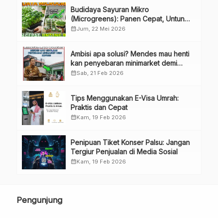
Budidaya Sayuran Mikro
(Microgreens): Panen Cepat, Untung
Besar
calendar_month
Jum, 22 Mei 2026
Ambisi apa solusi? Mendes mau henti
kan penyebaran minimarket demi
kopdes.
calendar_month
Sab, 21 Feb 2026
Tips Menggunakan E-Visa Umrah:
Praktis dan Cepat
calendar_month
Kam, 19 Feb 2026
Penipuan Tiket Konser Palsu: Jangan
Tergiur Penjualan di Media Sosial
calendar_month
Kam, 19 Feb 2026
Pengunjung