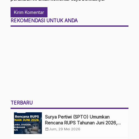
REKOMENDASI UNTUK ANDA
TERBARU
Surya Pertiwi (SPTO) Umumkan
Rencana RUPS Tahunan Juni 2026,
Bahas Penggunaan Laba Hingga
calendar_month
Jum, 29 Mei 2026
Perubahan Penguru