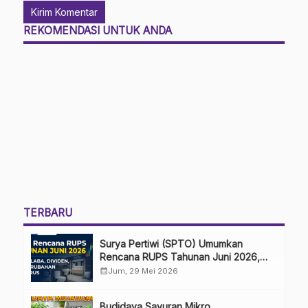
REKOMENDASI UNTUK ANDA
TERBARU
Surya Pertiwi (SPTO) Umumkan
Rencana RUPS Tahunan Juni 2026,
Bahas Penggunaan Laba Hingga
calendar_month
Jum, 29 Mei 2026
Perubahan Penguru
Budidaya Sayuran Mikro