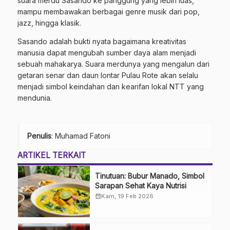
suara merdu Sasando ke panggung yang lebih luas,
mampu membawakan berbagai genre musik dari pop,
jazz, hingga klasik.
Sasando adalah bukti nyata bagaimana kreativitas
manusia dapat mengubah sumber daya alam menjadi
sebuah mahakarya. Suara merdunya yang mengalun dari
getaran senar dan daun lontar Pulau Rote akan selalu
menjadi simbol keindahan dan kearifan lokal NTT yang
mendunia.
Penulis
: Muhamad Fatoni
ARTIKEL TERKAIT
Tinutuan: Bubur Manado, Simbol
Sarapan Sehat Kaya Nutrisi
calendar_month
Kam, 19 Feb 2026