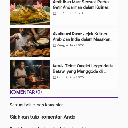
Arsik Ikan Mas: Sensasi Pedas
Getir Andaliman dalam Kuliner
Khas Batak
calendar_month
Sel, 13 Jan 2026
Akulturasi Rasa: Jejak Kuliner
Arab dan India dalam Masakan
Nusantara
calendar_month
Ming, 4 Jan 2026
Kerak Telor: Omelet Legendaris
Betawi yang Menggoda di
Tengah Modernitas
calendar_month
Kam, 4 Des 2025
KOMENTAR (0)
Saat ini belum ada komentar
Silahkan tulis komentar Anda