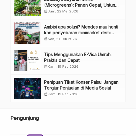
(Microgreens): Panen Cepat, Untung
Besar
calendar_month
Jum, 22 Mei 2026
Ambisi apa solusi? Mendes mau henti
kan penyebaran minimarket demi
kopdes.
calendar_month
Sab, 21 Feb 2026
Tips Menggunakan E-Visa Umrah:
Praktis dan Cepat
calendar_month
Kam, 19 Feb 2026
Penipuan Tiket Konser Palsu: Jangan
Tergiur Penjualan di Media Sosial
calendar_month
Kam, 19 Feb 2026
Pengunjung