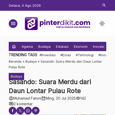
search
Selasa, 4 Agu 2026
menu
light_mode
home
Agama
Budaya
Edukasi
Ekonomi
Inovasi
Inv
TRENDING TAGS
#Investasi
#Emas
#Tehnologi
#Inovasi
Beranda
»
Budaya
»
Sasando: Suara Merdu dari Daun Lontar
Pulau Rote
Budaya
Sasando: Suara Merdu dari
Daun Lontar Pulau Rote
account_circle
calendar_month
visibility
Muhamad Fatoni
Ming, 20 Jul 2025
142
comment
0 komentar