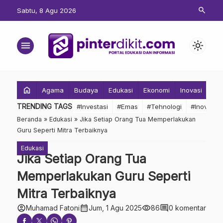
search
Sabtu, 8 Agu 2026
menu
light_mode
home
Agama
Budaya
Edukasi
Ekonomi
Inovasi
Inv
TRENDING TAGS
#Investasi
#Emas
#Tehnologi
#Inovasi
Beranda
»
Edukasi
»
Jika Setiap Orang Tua Memperlakukan
Guru Seperti Mitra Terbaiknya
Edukasi
Jika Setiap Orang Tua
Memperlakukan Guru Seperti
Mitra Terbaiknya
account_circle
calendar_month
visibility
comment
Muhamad Fatoni
Jum, 1 Agu 2025
86
0 komentar