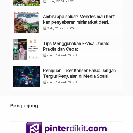
Besar
calendar_month
Jum, 22 Mei 2026
Ambisi apa solusi? Mendes mau henti
kan penyebaran minimarket demi
kopdes.
calendar_month
Sab, 21 Feb 2026
Tips Menggunakan E-Visa Umrah:
Praktis dan Cepat
calendar_month
Kam, 19 Feb 2026
Penipuan Tiket Konser Palsu: Jangan
Tergiur Penjualan di Media Sosial
calendar_month
Kam, 19 Feb 2026
Pengunjung