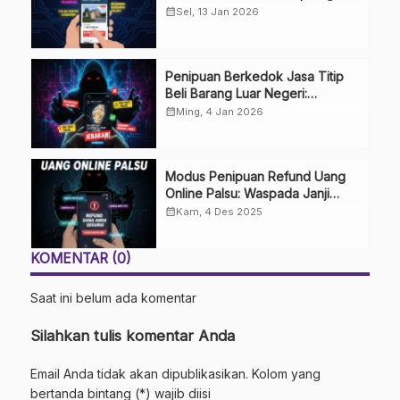
Tidak Terkecoh
calendar_month
Sel, 13 Jan 2026
Penipuan Berkedok Jasa Titip
Beli Barang Luar Negeri:
Waspada Impian Belanja Impor
calendar_month
Ming, 4 Jan 2026
Modus Penipuan Refund Uang
Online Palsu: Waspada Janji
Uang Kembali
calendar_month
Kam, 4 Des 2025
KOMENTAR (0)
Saat ini belum ada komentar
Silahkan tulis komentar Anda
Email Anda tidak akan dipublikasikan. Kolom yang
bertanda bintang (*) wajib diisi