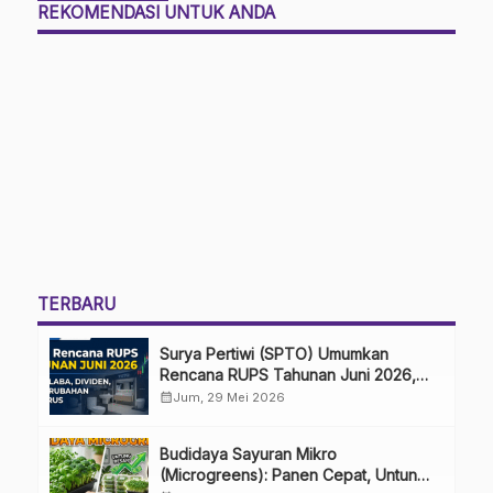
REKOMENDASI UNTUK ANDA
TERBARU
Surya Pertiwi (SPTO) Umumkan
Rencana RUPS Tahunan Juni 2026,
Bahas Penggunaan Laba Hingga
calendar_month
Jum, 29 Mei 2026
Perubahan Penguru
Budidaya Sayuran Mikro
(Microgreens): Panen Cepat, Untung