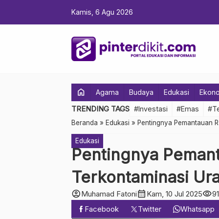
Kamis, 6 Agu 2026
home
Agama
Budaya
Edukasi
Ekon
TRENDING TAGS
#Investasi
#Emas
#Te
Beranda
»
Edukasi
»
Pentingnya Pemantauan Ra
Edukasi
Pentingnya Pemanta
Terkontaminasi Ur
account_circle
calendar_month
visibility
Muhamad Fatoni
Kam, 10 Jul 2025
91
Facebook
Twitter
Whatsapp