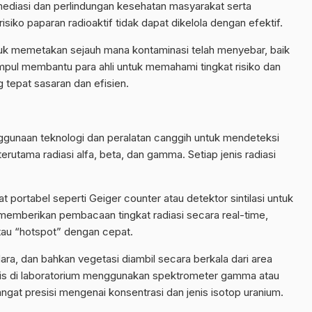
emediasi dan perlindungan kesehatan masyarakat serta
siko paparan radioaktif tidak dapat dikelola dengan efektif.
tuk memetakan sejauh mana kontaminasi telah menyebar, baik
umpul membantu para ahli untuk memahami tingkat risiko dan
 tepat sasaran dan efisien.
ggunaan teknologi dan peralatan canggih untuk mendeteksi
terutama radiasi alfa, beta, dan gamma. Setiap jenis radiasi
 portabel seperti Geiger counter atau detektor sintilasi untuk
ni memberikan pembacaan tingkat radiasi secara real-time,
au “hotspot” dengan cepat.
ara, dan bahkan vegetasi diambil secara berkala dari area
isis di laboratorium menggunakan spektrometer gamma atau
gat presisi mengenai konsentrasi dan jenis isotop uranium.