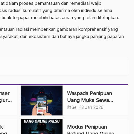
libat dalam proses pemantauan dan remediasi wajib
is radiasi kumulatif yang diterima oleh individu selama
tidak terpapar melebihi batas aman yang telah ditetapkan.
mantauan radiasi memberikan gambaran komprehensif yang
asyarakat, dan ekosistem dari bahaya jangka panjang paparan
nser
Waspada Penipuan
giur
Uang Muka Sewa
a
Rumah Online: Tips
calendar_month
Sel, 13 Jan 2026
Agar Tidak Terkecoh
k
Modus Penipuan
ang
Refund Uang Online