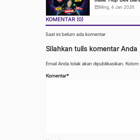
Luar Negeri: Was
calendar_month
Ming, 4 Jan 2026
Impian Belanja Im
KOMENTAR (0)
Saat ini belum ada komentar
Silahkan tulis komentar Anda
Email Anda tidak akan dipublikasikan. Kolom 
Komentar*