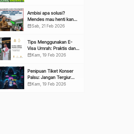
Ambisi apa solusi?
Mendes mau henti kan
penyebaran minimarket
calendar_month
Sab, 21 Feb 2026
demi kopdes.
Tips Menggunakan E-
Visa Umrah: Praktis dan
Cepat
calendar_month
Kam, 19 Feb 2026
Penipuan Tiket Konser
Palsu: Jangan Tergiur
Penjualan di Media Sosial
calendar_month
Kam, 19 Feb 2026