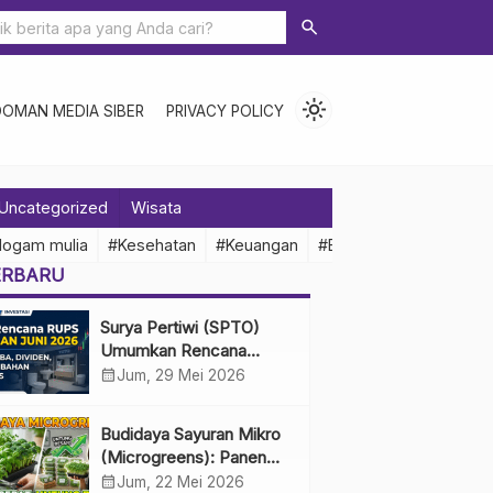
search
light_mode
DOMAN MEDIA SIBER
PRIVACY POLICY
Uncategorized
Wisata
logam mulia
#Kesehatan
#Keuangan
#Ekonomi Indonesia
ERBARU
Surya Pertiwi (SPTO)
Umumkan Rencana
RUPS Tahunan Juni 2026,
calendar_month
Jum, 29 Mei 2026
Bahas Penggunaan Laba
Hingga Perubahan
Budidaya Sayuran Mikro
Penguru
(Microgreens): Panen
Cepat, Untung Besar
calendar_month
Jum, 22 Mei 2026