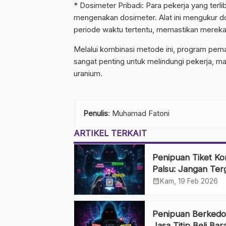
* Dosimeter Pribadi: Para pekerja yang ter
mengenakan dosimeter. Alat ini mengukur dos
periode waktu tertentu, memastikan mereka 
Melalui kombinasi metode ini, program pe
sangat penting untuk melindungi pekerja, m
uranium.
Penulis
: Muhamad Fatoni
ARTIKEL TERKAIT
Penipuan Tiket Ko
Palsu: Jangan Ter
Penjualan di Medi
calendar_month
Kam, 19 Feb 2026
Sosial
Penipuan Berkedo
Jasa Titip Beli Bar