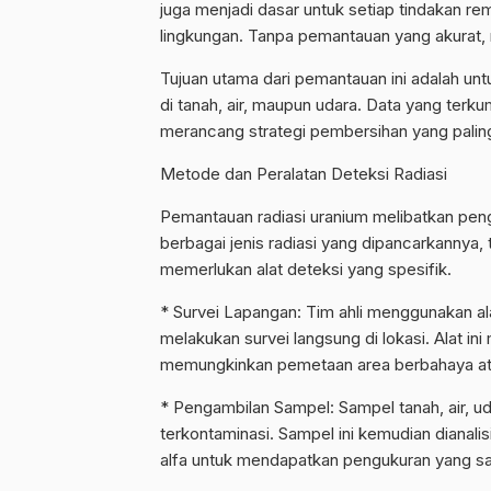
juga menjadi dasar untuk setiap tindakan r
lingkungan. Tanpa pemantauan yang akurat, ri
Tujuan utama dari pemantauan ini adalah un
di tanah, air, maupun udara. Data yang terk
merancang strategi pembersihan yang paling
Metode dan Peralatan Deteksi Radiasi
Pemantauan radiasi uranium melibatkan pen
berbagai jenis radiasi yang dipancarkannya, 
memerlukan alat deteksi yang spesifik.
* Survei Lapangan: Tim ahli menggunakan alat
melakukan survei langsung di lokasi. Alat i
memungkinkan pemetaan area berbahaya at
* Pengambilan Sampel: Sampel tanah, air, ud
terkontaminasi. Sampel ini kemudian dianal
alfa untuk mendapatkan pengukuran yang san