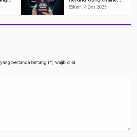
pada
Palsu: Waspada Janji
calendar_month
Kam, 4 Des 2025
por
Uang Kembali
yang bertanda bintang (*) wajib diisi