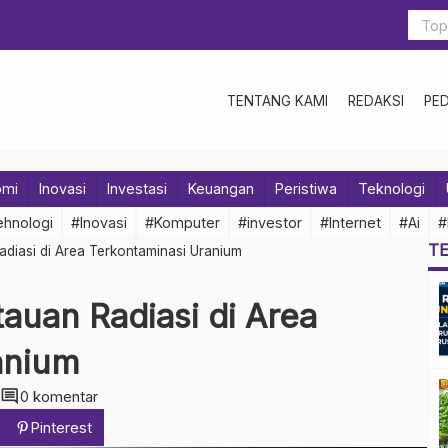
TENTANG KAMI
REDAKSI
PE
omi
Inovasi
Investasi
Keuangan
Peristiwa
Teknologi
hnologi
#Inovasi
#Komputer
#investor
#Internet
#Ai
#
T
diasi di Area Terkontaminasi Uranium
uan Radiasi di Area
anium
comment
0 komentar
Pinterest