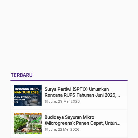
TERBARU
Surya Pertiwi (SPTO) Umumkan
Rencana RUPS Tahunan Juni 2026,
Bahas Penggunaan Laba Hingga
calendar_month
Jum, 29 Mei 2026
Perubahan Penguru
Budidaya Sayuran Mikro
(Microgreens): Panen Cepat, Untung
Besar
calendar_month
Jum, 22 Mei 2026