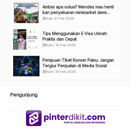
Ambisi apa solusi? Mendes mau henti
kan penyebaran minimarket demi
kopdes.
calendar_month
Sab, 21 Feb 2026
Tips Menggunakan E-Visa Umrah:
Praktis dan Cepat
calendar_month
Kam, 19 Feb 2026
Penipuan Tiket Konser Palsu: Jangan
Tergiur Penjualan di Media Sosial
calendar_month
Kam, 19 Feb 2026
Pengunjung