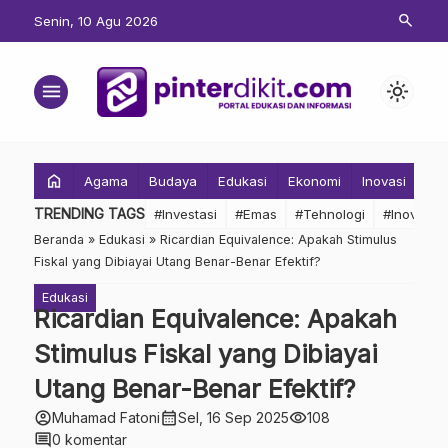
search
Senin, 10 Agu 2026
menu
light_mode
home
Agama
Budaya
Edukasi
Ekonomi
Inovasi
Inv
TRENDING TAGS
#Investasi
#Emas
#Tehnologi
#Inovasi
Beranda
»
Edukasi
»
Ricardian Equivalence: Apakah Stimulus
Fiskal yang Dibiayai Utang Benar-Benar Efektif?
Edukasi
Ricardian Equivalence: Apakah
Stimulus Fiskal yang Dibiayai
Utang Benar-Benar Efektif?
account_circle
calendar_month
visibility
Muhamad Fatoni
Sel, 16 Sep 2025
108
comment
0 komentar