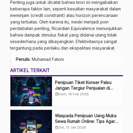
Penting juga untuk dicatat bahwa teori ini mengabaikan
beberapa faktor lain, seperti kesulitan masyarakat dalam
meminjam (credit constraint) atau horizon perencanaan
yang terbatas. Oleh karena itu, meski menjadi poin
perdebatan penting, Ricardian Equivalence menunjukkan
bahwa dampak stimulus fiskal yang didanai utang tidak
sesederhana yang dibayangkan. Efektivitasnya sangat
tergantung pada perilaku dan ekspektasi masyarakat.
Penulis
: Muhamad Fatoni
ARTIKEL TERKAIT
Penipuan Tiket Konser Palsu:
Jangan Tergiur Penjualan di
Media Sosial
calendar_month
Kam, 19 Feb 2026
Waspada Penipuan Uang Muka
Sewa Rumah Online: Tips Agar
Tidak Terkecoh
calendar_month
Sel, 13 Jan 2026