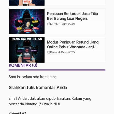
Penipuan Berkedok Jasa Titip
Beli Barang Luar Negeri:
Waspada Impian Belanja Impor
calendar_month
Ming, 4 Jan 2026
Modus Penipuan Refund Uang
Online Palsu: Waspada Janji
Uang Kembali
calendar_month
Kam, 4 Des 2025
KOMENTAR (0)
Saat ini belum ada komentar
Silahkan tulis komentar Anda
Email Anda tidak akan dipublikasikan. Kolom yang
bertanda bintang (*) wajib diisi
Komentar*