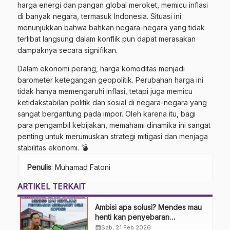
harga energi dan pangan global meroket, memicu inflasi
di banyak negara, termasuk Indonesia. Situasi ini
menunjukkan bahwa bahkan negara-negara yang tidak
terlibat langsung dalam konflik pun dapat merasakan
dampaknya secara signifikan.
Dalam ekonomi perang, harga komoditas menjadi
barometer ketegangan geopolitik. Perubahan harga ini
tidak hanya memengaruhi inflasi, tetapi juga memicu
ketidakstabilan politik dan sosial di negara-negara yang
sangat bergantung pada impor. Oleh karena itu, bagi
para pengambil kebijakan, memahami dinamika ini sangat
penting untuk merumuskan strategi mitigasi dan menjaga
stabilitas ekonomi. 💣
Penulis
: Muhamad Fatoni
ARTIKEL TERKAIT
Ambisi apa solusi? Mendes mau
henti kan penyebaran
minimarket demi kopdes.
calendar_month
Sab, 21 Feb 2026