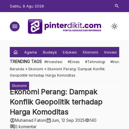
search
Sabtu, 8 Agu 2026
menu
light_mode
home
Agama
Budaya
Edukasi
Ekonomi
Inovasi
Inv
TRENDING TAGS
#Investasi
#Emas
#Tehnologi
#Inovasi
Beranda
»
Ekonomi
»
Ekonomi Perang: Dampak Konflik
Geopolitik terhadap Harga Komoditas
Ekonomi
Ekonomi Perang: Dampak
Konflik Geopolitik terhadap
Harga Komoditas
account_circle
calendar_month
visibility
Muhamad Fatoni
Jum, 12 Sep 2025
140
comment
0 komentar