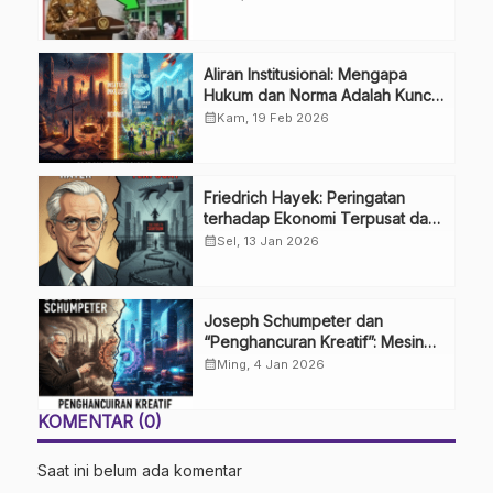
Aliran Institusional: Mengapa
Hukum dan Norma Adalah Kunci
Ekonomi? 🏛️
calendar_month
Kam, 19 Feb 2026
Friedrich Hayek: Peringatan
terhadap Ekonomi Terpusat dan
Bahaya Jalan Menuju
calendar_month
Sel, 13 Jan 2026
Perbudakan
Joseph Schumpeter dan
“Penghancuran Kreatif”: Mesin
Utama Inovasi Kapitalis 🚀
calendar_month
Ming, 4 Jan 2026
KOMENTAR (0)
Saat ini belum ada komentar