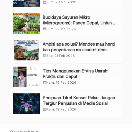
Bahas Penggunaan Laba Hingga
calendar_month
Jum, 29 Mei 2026
Perubahan Penguru
Budidaya Sayuran Mikro
(Microgreens): Panen Cepat, Untung
Besar
calendar_month
Jum, 22 Mei 2026
Ambisi apa solusi? Mendes mau henti
kan penyebaran minimarket demi
kopdes.
calendar_month
Sab, 21 Feb 2026
Tips Menggunakan E-Visa Umrah:
Praktis dan Cepat
calendar_month
Kam, 19 Feb 2026
Penipuan Tiket Konser Palsu: Jangan
Tergiur Penjualan di Media Sosial
calendar_month
Kam, 19 Feb 2026