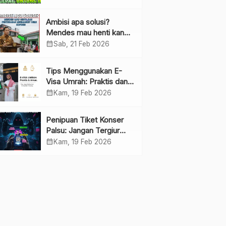
Ambisi apa solusi?
Mendes mau henti kan
penyebaran minimarket
calendar_month
Sab, 21 Feb 2026
demi kopdes.
Tips Menggunakan E-
Visa Umrah: Praktis dan
Cepat
calendar_month
Kam, 19 Feb 2026
Penipuan Tiket Konser
Palsu: Jangan Tergiur
Penjualan di Media Sosial
calendar_month
Kam, 19 Feb 2026