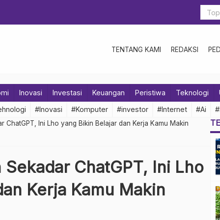
TENTANG KAMI
REDAKSI
PE
omi
Inovasi
Investasi
Keuangan
Peristiwa
Teknologi
hnologi
#Inovasi
#Komputer
#investor
#Internet
#Ai
#
T
ar ChatGPT, Ini Lho yang Bikin Belajar dan Kerja Kamu Makin
n Sekadar ChatGPT, Ini Lho
 dan Kerja Kamu Makin