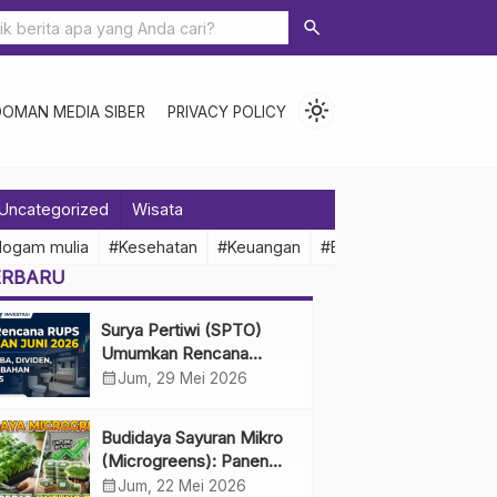
search
light_mode
DOMAN MEDIA SIBER
PRIVACY POLICY
Uncategorized
Wisata
logam mulia
#Kesehatan
#Keuangan
#Ekonomi Indonesia
ERBARU
Surya Pertiwi (SPTO)
Umumkan Rencana
RUPS Tahunan Juni 2026,
calendar_month
Jum, 29 Mei 2026
Bahas Penggunaan Laba
Hingga Perubahan
Budidaya Sayuran Mikro
Penguru
(Microgreens): Panen
Cepat, Untung Besar
calendar_month
Jum, 22 Mei 2026