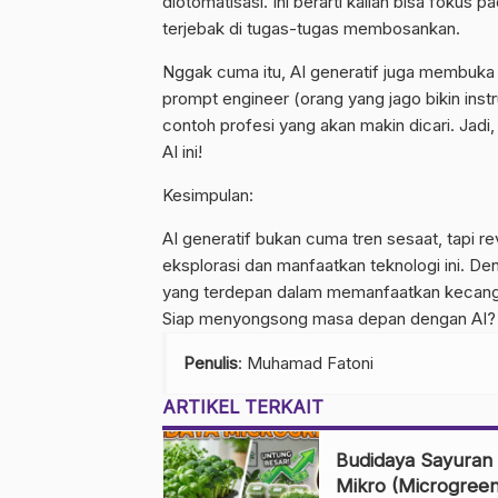
diotomatisasi. Ini berarti kalian bisa fokus 
terjebak di tugas-tugas membosankan.
Nggak cuma itu, AI generatif juga membuka
prompt engineer (orang yang jago bikin instr
contoh profesi yang akan makin dicari. Jadi,
AI ini!
Kesimpulan:
AI generatif bukan cuma tren sesaat, tapi r
eksplorasi dan manfaatkan teknologi ini. De
yang terdepan dalam memanfaatkan kecanggih
Siap menyongsong masa depan dengan AI?
Penulis
: Muhamad Fatoni
ARTIKEL TERKAIT
Budidaya Sayuran
Mikro (Microgreen