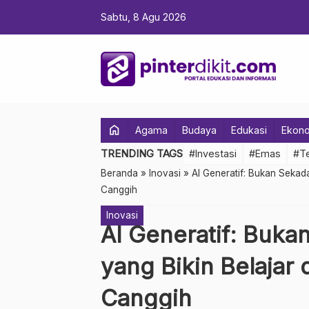
Sabtu, 8 Agu 2026
home
Agama
Budaya
Edukasi
Ekon
TRENDING TAGS
#Investasi
#Emas
#Te
Beranda
»
Inovasi
»
AI Generatif: Bukan Sekad
Canggih
Inovasi
AI Generatif: Buka
yang Bikin Belajar
Canggih