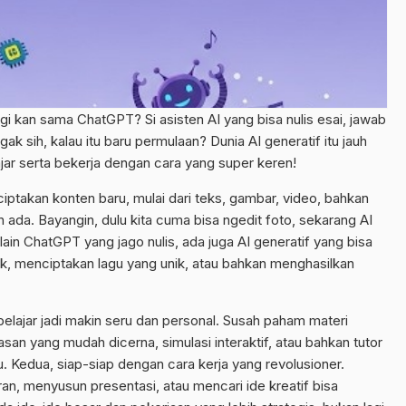
agi kan sama ChatGPT? Si asisten AI yang bisa nulis esai, jawab
ak sih, kalau itu baru permulaan? Dunia AI generatif itu jauh
ajar serta bekerja dengan cara yang super keren!
ciptakan konten baru, mulai dari teks, gambar, video, bahkan
 ada. Bayangin, dulu kita cuma bisa ngedit foto, sekarang AI
Selain ChatGPT yang jago nulis, ada juga AI generatif yang bisa
tik, menciptakan lagu yang unik, atau bahkan menghasilkan
elajar jadi makin seru dan personal. Susah paham materi
kasan yang mudah dicerna, simulasi interaktif, atau bahkan tutor
. Kedua, siap-siap dengan cara kerja yang revolusioner.
an, menyusun presentasi, atau mencari ide kreatif bisa