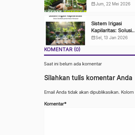
Panen Cepat, Unt
calendar_month
Jum, 22 Mei 2026
Besar
Sistem Irigasi
Kapilaritas: Solusi
Sederhana untuk
calendar_month
Sel, 13 Jan 2026
Kebun Rumahan
KOMENTAR (0)
Saat ini belum ada komentar
Silahkan tulis komentar Anda
Email Anda tidak akan dipublikasikan. Kolom 
Komentar*