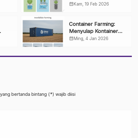
ung
Aeroponik: Mana yang
calendar_month
Kam, 19 Feb 2026
Paling Cocok untuk
Anda?
Container Farming:
Menyulap Kontainer
Bekas menjadi Kebun
calendar_month
Ming, 4 Jan 2026
Modern
yang bertanda bintang (*) wajib diisi