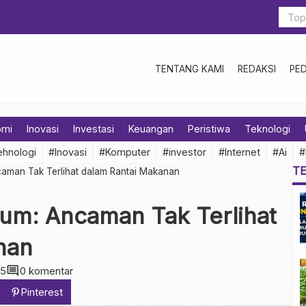
TENTANG KAMI
REDAKSI
PE
omi
Inovasi
Investasi
Keuangan
Peristiwa
Teknologi
hnologi
#Inovasi
#Komputer
#investor
#Internet
#Ai
#
T
caman Tak Terlihat dalam Rantai Makanan
ium: Ancaman Tak Terlihat
nan
comment
05
0 komentar
Pinterest