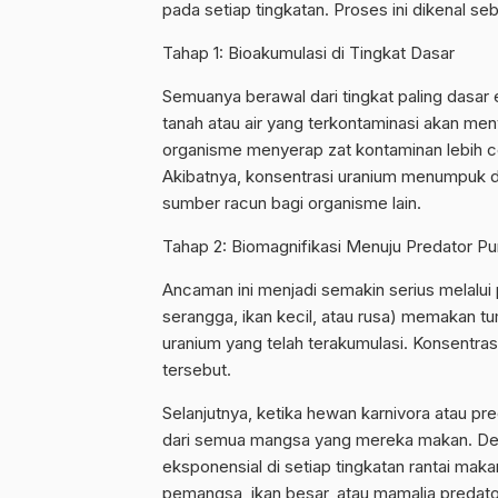
pada setiap tingkatan. Proses ini dikenal se
Tahap 1: Bioakumulasi di Tingkat Dasar
Semuanya berawal dari tingkat paling dasar
tanah atau air yang terkontaminasi akan men
organisme menyerap zat kontaminan lebih 
Akibatnya, konsentrasi uranium menumpuk d
sumber racun bagi organisme lain.
Tahap 2: Biomagnifikasi Menuju Predator P
Ancaman ini menjadi semakin serius melalui 
serangga, ikan kecil, atau rusa) memakan 
uranium yang telah terakumulasi. Konsentrasi
tersebut.
Selanjutnya, ketika hewan karnivora atau p
dari semua mangsa yang mereka makan. Den
eksponensial di setiap tingkatan rantai mak
pemangsa, ikan besar, atau mamalia predator