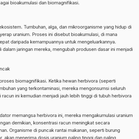
bagai bioakumulasi dan biomagnifikasi.
 ekosistem. Tumbuhan, alga, dan mikroorganisme yang hidup di
yerap uranium. Proses ini disebut bioakumulasi, di mana
cepat daripada kemampuannya untuk mengeluarkannya.
i dalam jaringan mereka, mengubah produsen dasar ini menjadi
uncak
proses biomagnifikasi. Ketika hewan herbivora (seperti
tumbuhan yang terkontaminasi, mereka mengonsumsi seluruh
 racun ini kemudian menjadi jauh lebih tinggi di tubuh herbivora
redator memangsa herbivora ini, mereka mengakumulasi uranium
gan demikian, konsentrasi racun meningkat secara
anan. Organisme di puncak rantai makanan, seperti burung
, akan menerima dosis uranium paling tinggi dan paling