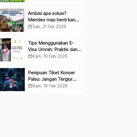
Ambisi apa solusi?
Mendes mau henti kan
penyebaran minimarket
calendar_month
Sab, 21 Feb 2026
demi kopdes.
Tips Menggunakan E-
Visa Umrah: Praktis dan
Cepat
calendar_month
Kam, 19 Feb 2026
Penipuan Tiket Konser
Palsu: Jangan Tergiur
Penjualan di Media Sosial
calendar_month
Kam, 19 Feb 2026