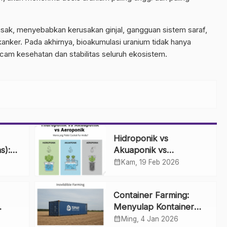
sak, menyebabkan kerusakan ginjal, gangguan sistem saraf,
kanker. Pada akhirnya, bioakumulasi uranium tidak hanya
cam kesehatan dan stabilitas seluruh ekosistem.
Hidroponik vs
s):
Akuaponik vs
ung
Aeroponik: Mana yang
calendar_month
Kam, 19 Feb 2026
Paling Cocok untuk
Anda?
Container Farming:
Menyulap Kontainer
Bekas menjadi Kebun
calendar_month
Ming, 4 Jan 2026