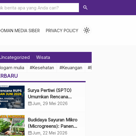
search
light_mode
DOMAN MEDIA SIBER
PRIVACY POLICY
Uncategorized
Wisata
logam mulia
#Kesehatan
#Keuangan
#Ekonomi Indonesia
ERBARU
Surya Pertiwi (SPTO)
Umumkan Rencana
RUPS Tahunan Juni 2026,
calendar_month
Jum, 29 Mei 2026
Bahas Penggunaan Laba
Hingga Perubahan
Budidaya Sayuran Mikro
Penguru
(Microgreens): Panen
Cepat, Untung Besar
calendar_month
Jum, 22 Mei 2026