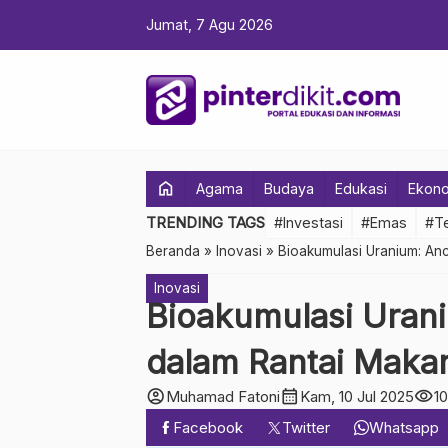
Jumat, 7 Agu 2026
home
Agama
Budaya
Edukasi
Ekon
TRENDING TAGS
#Investasi
#Emas
#Te
Beranda
»
Inovasi
»
Bioakumulasi Uranium: An
Inovasi
Bioakumulasi Uran
dalam Rantai Maka
account_circle
calendar_month
visibility
Muhamad Fatoni
Kam, 10 Jul 2025
1
Facebook
Twitter
Whatsapp