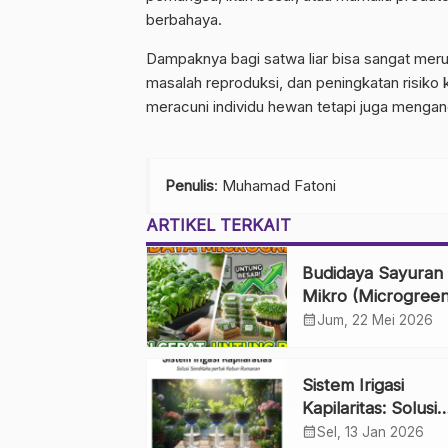
berbahaya.
Dampaknya bagi satwa liar bisa sangat meru
masalah reproduksi, dan peningkatan risiko 
meracuni individu hewan tetapi juga mengan
Penulis
: Muhamad Fatoni
ARTIKEL TERKAIT
Budidaya Sayuran
Mikro (Microgreen
Panen Cepat, Unt
calendar_month
Jum, 22 Mei 2026
Besar
Sistem Irigasi
Kapilaritas: Solusi
Sederhana untuk
calendar_month
Sel, 13 Jan 2026