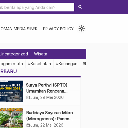
search
light_mode
DOMAN MEDIA SIBER
PRIVACY POLICY
Uncategorized
Wisata
logam mulia
#Kesehatan
#Keuangan
#Ekonomi Indonesia
ERBARU
Surya Pertiwi (SPTO)
Umumkan Rencana
RUPS Tahunan Juni 2026,
calendar_month
Jum, 29 Mei 2026
Bahas Penggunaan Laba
Hingga Perubahan
Budidaya Sayuran Mikro
Penguru
(Microgreens): Panen
Cepat, Untung Besar
calendar_month
Jum, 22 Mei 2026