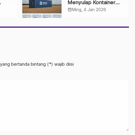
Menyulap Kontainer
Bekas menjadi Kebun
calendar_month
Ming, 4 Jan 2026
Modern
yang bertanda bintang (*) wajib diisi