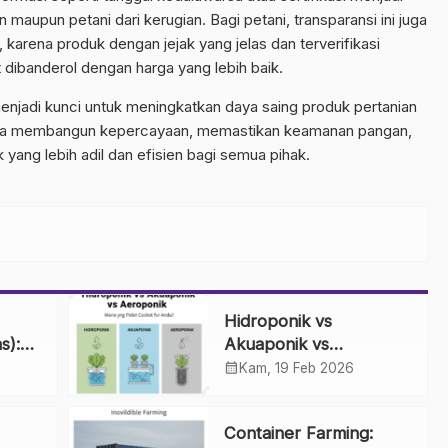
n maupun petani dari kerugian. Bagi petani, transparansi ini juga
 karena produk dengan jejak yang jelas dan terverifikasi
 dibanderol dengan harga yang lebih baik.
enjadi kunci untuk meningkatkan daya saing produk pertanian
ta bisa membangun kepercayaan, memastikan keamanan pangan,
 yang lebih adil dan efisien bagi semua pihak.
Hidroponik vs
s):
Akuaponik vs
ung
Aeroponik: Mana yang
calendar_month
Kam, 19 Feb 2026
Paling Cocok untuk
Anda?
Container Farming: