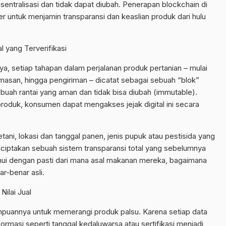
sentralisasi dan tidak dapat diubah. Penerapan blockchain di
r untuk menjamin transparansi dan keaslian produk dari hulu
l yang Terverifikasi
, setiap tahapan dalam perjalanan produk pertanian – mulai
san, hingga pengiriman – dicatat sebagai sebuah “blok”
ebuah rantai yang aman dan tidak bisa diubah (immutable).
duk, konsumen dapat mengakses jejak digital ini secara
etani, lokasi dan tanggal panen, jenis pupuk atau pestisida yang
menciptakan sebuah sistem transparansi total yang sebelumnya
hui dengan pasti dari mana asal makanan mereka, bagaimana
r-benar asli.
ilai Jual
puannya untuk memerangi produk palsu. Karena setiap data
formasi seperti tanggal kedaluwarsa atau sertifikasi menjadi