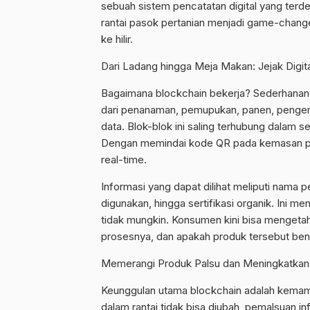
sebuah sistem pencatatan digital yang terde
rantai pasok pertanian menjadi game-change
ke hilir.
Dari Ladang hingga Meja Makan: Jejak Digita
Bagaimana blockchain bekerja? Sederhananya
dari penanaman, pemupukan, panen, pengema
data. Blok-blok ini saling terhubung dalam s
Dengan memindai kode QR pada kemasan pro
real-time.
Informasi yang dapat dilihat meliputi nama p
digunakan, hingga sertifikasi organik. Ini 
tidak mungkin. Konsumen kini bisa mengeta
prosesnya, dan apakah produk tersebut bena
Memerangi Produk Palsu dan Meningkatkan N
Keunggulan utama blockchain adalah kemam
dalam rantai tidak bisa diubah, pemalsuan in