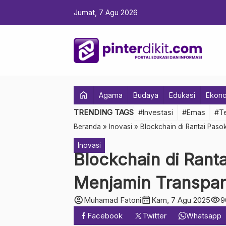
Jumat, 7 Agu 2026
home
Agama
Budaya
Edukasi
Ekon
TRENDING TAGS
#Investasi
#Emas
#Te
Beranda
»
Inovasi
»
Blockchain di Rantai Paso
Inovasi
Blockchain di Ranta
Menjamin Transpar
account_circle
calendar_month
visibility
Muhamad Fatoni
Kam, 7 Agu 2025
9
Facebook
Twitter
Whatsapp