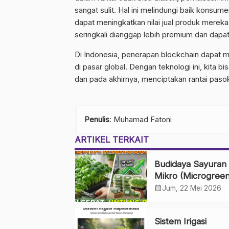
sangat sulit. Hal ini melindungi baik konsume
dapat meningkatkan nilai jual produk mereka,
seringkali dianggap lebih premium dan dapat
Di Indonesia, penerapan blockchain dapat m
di pasar global. Dengan teknologi ini, ki
dan pada akhirnya, menciptakan rantai pasok
Penulis
: Muhamad Fatoni
ARTIKEL TERKAIT
Budidaya Sayuran
Mikro (Microgreen
Panen Cepat, Unt
calendar_month
Jum, 22 Mei 2026
Besar
Sistem Irigasi