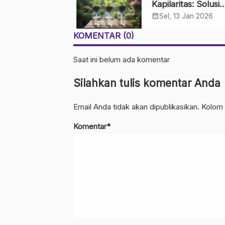
Kapilaritas: Solusi
Sederhana untuk
calendar_month
Sel, 13 Jan 2026
Kebun Rumahan
KOMENTAR (0)
Saat ini belum ada komentar
Silahkan tulis komentar Anda
Email Anda tidak akan dipublikasikan. Kolom 
Komentar*