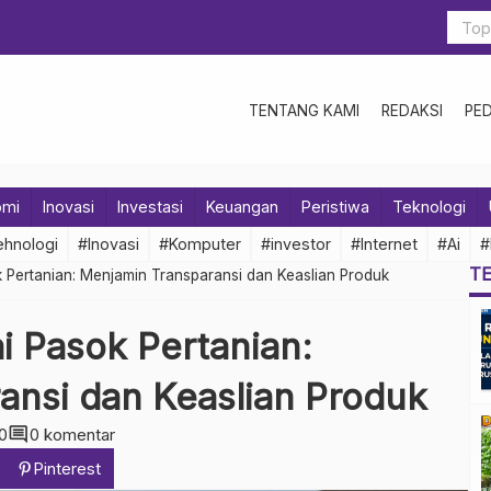
TENTANG KAMI
REDAKSI
PE
omi
Inovasi
Investasi
Keuangan
Peristiwa
Teknologi
hnologi
#Inovasi
#Komputer
#investor
#Internet
#Ai
#
T
k Pertanian: Menjamin Transparansi dan Keaslian Produk
i Pasok Pertanian:
ansi dan Keaslian Produk
comment
0
0 komentar
Pinterest