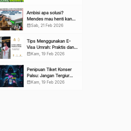
Ambisi apa solusi?
Mendes mau henti kan
penyebaran minimarket
calendar_month
Sab, 21 Feb 2026
demi kopdes.
Tips Menggunakan E-
Visa Umrah: Praktis dan
Cepat
calendar_month
Kam, 19 Feb 2026
Penipuan Tiket Konser
Palsu: Jangan Tergiur
Penjualan di Media Sosial
calendar_month
Kam, 19 Feb 2026