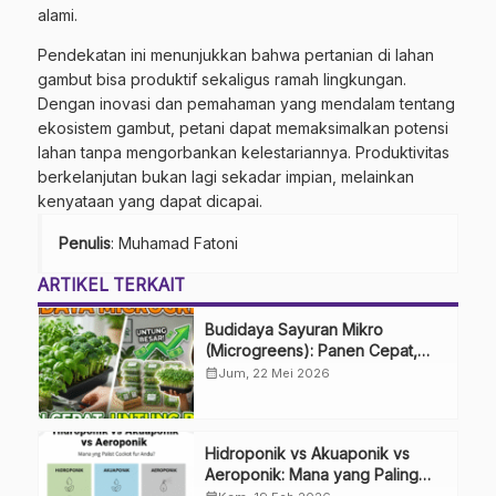
alami.
Pendekatan ini menunjukkan bahwa pertanian di lahan
gambut bisa produktif sekaligus ramah lingkungan.
Dengan inovasi dan pemahaman yang mendalam tentang
ekosistem gambut, petani dapat memaksimalkan potensi
lahan tanpa mengorbankan kelestariannya. Produktivitas
berkelanjutan bukan lagi sekadar impian, melainkan
kenyataan yang dapat dicapai.
Penulis
: Muhamad Fatoni
ARTIKEL TERKAIT
Budidaya Sayuran Mikro
(Microgreens): Panen Cepat,
Untung Besar
calendar_month
Jum, 22 Mei 2026
Hidroponik vs Akuaponik vs
Aeroponik: Mana yang Paling
Cocok untuk Anda?