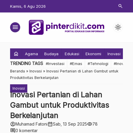
search
Kamis, 6 Agu 2026
menu
light_mode
home
Agama
Budaya
Edukasi
Ekonomi
Inovasi
Inv
TRENDING TAGS
#Investasi
#Emas
#Tehnologi
#Inovasi
Beranda
»
Inovasi
»
Inovasi Pertanian di Lahan Gambut untuk
Produktivitas Berkelanjutan
Inovasi
Inovasi Pertanian di Lahan
Gambut untuk Produktivitas
Berkelanjutan
account_circle
calendar_month
visibility
Muhamad Fatoni
Sab, 13 Sep 2025
78
comment
0 komentar