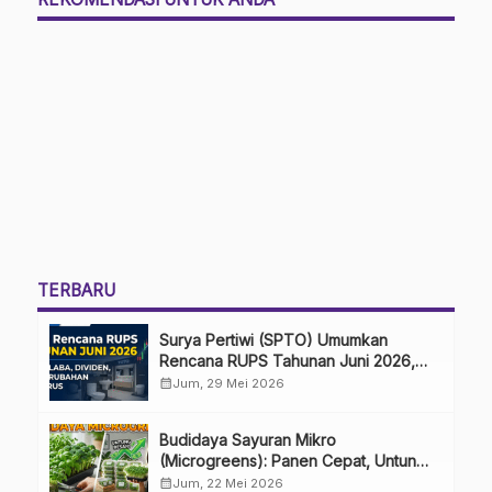
TERBARU
Surya Pertiwi (SPTO) Umumkan
Rencana RUPS Tahunan Juni 2026,
Bahas Penggunaan Laba Hingga
calendar_month
Jum, 29 Mei 2026
Perubahan Penguru
Budidaya Sayuran Mikro
(Microgreens): Panen Cepat, Untung
Besar
calendar_month
Jum, 22 Mei 2026