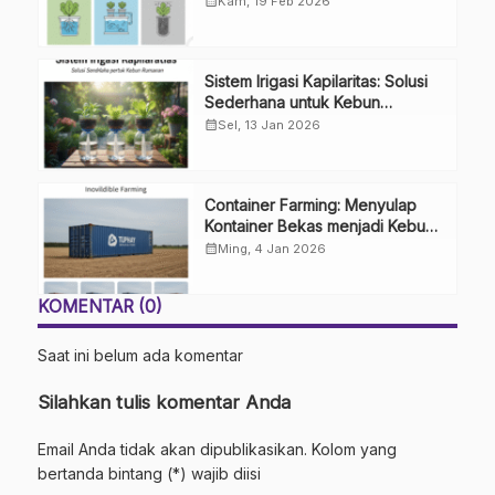
calendar_month
Kam, 19 Feb 2026
Sistem Irigasi Kapilaritas: Solusi
Sederhana untuk Kebun
Rumahan
calendar_month
Sel, 13 Jan 2026
Container Farming: Menyulap
Kontainer Bekas menjadi Kebun
Modern
calendar_month
Ming, 4 Jan 2026
KOMENTAR (0)
Saat ini belum ada komentar
Silahkan tulis komentar Anda
Email Anda tidak akan dipublikasikan. Kolom yang
bertanda bintang (*) wajib diisi