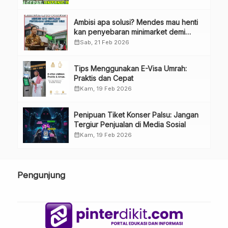
Ambisi apa solusi? Mendes mau henti
kan penyebaran minimarket demi
kopdes.
calendar_month
Sab, 21 Feb 2026
Tips Menggunakan E-Visa Umrah:
Praktis dan Cepat
calendar_month
Kam, 19 Feb 2026
Penipuan Tiket Konser Palsu: Jangan
Tergiur Penjualan di Media Sosial
calendar_month
Kam, 19 Feb 2026
Pengunjung