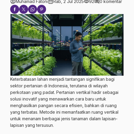
account_circle
calendar_month
visibility
comment
Muhamad Fatoni
Rab, 2 Jul 2025
92
0 komentar
Keterbatasan lahan menjadi tantangan signifikan bagi
sektor pertanian di Indonesia, terutama di wilayah
perkotaan yang padat. Pertanian vertikal hadir sebagai
solusi inovatif yang menawarkan cara baru untuk
menghasilkan pangan secara efisien, bahkan di ruang
yang terbatas. Metode ini memanfaatkan ruang vertikal
untuk menanam berbagai jenis tanaman dalam lapisan-
lapisan yang tersusun.