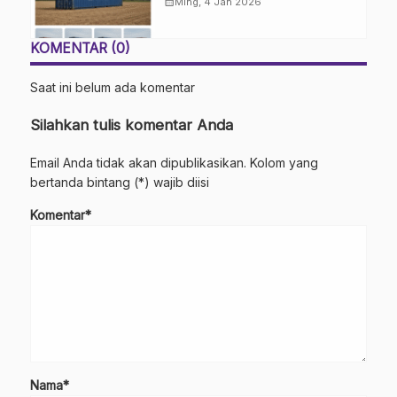
Modern
calendar_month
Ming, 4 Jan 2026
KOMENTAR (0)
Saat ini belum ada komentar
Silahkan tulis komentar Anda
Email Anda tidak akan dipublikasikan. Kolom yang
bertanda bintang (*) wajib diisi
Komentar*
Nama*