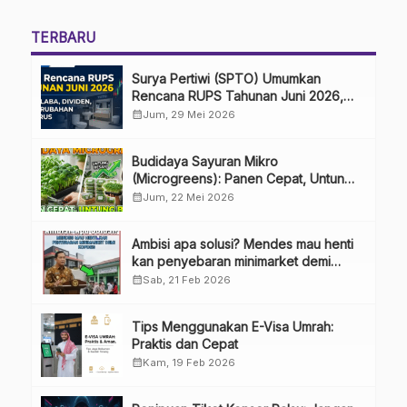
TERBARU
Surya Pertiwi (SPTO) Umumkan
Rencana RUPS Tahunan Juni 2026,
Bahas Penggunaan Laba Hingga
calendar_month
Jum, 29 Mei 2026
Perubahan Penguru
Budidaya Sayuran Mikro
(Microgreens): Panen Cepat, Untung
Besar
calendar_month
Jum, 22 Mei 2026
Ambisi apa solusi? Mendes mau henti
kan penyebaran minimarket demi
kopdes.
calendar_month
Sab, 21 Feb 2026
Tips Menggunakan E-Visa Umrah:
Praktis dan Cepat
calendar_month
Kam, 19 Feb 2026