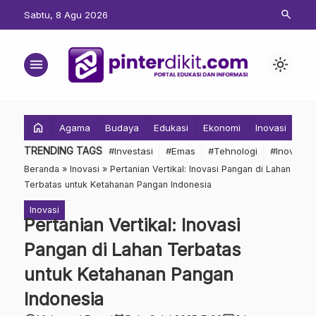
search
Sabtu, 8 Agu 2026
menu
light_mode
home
Agama
Budaya
Edukasi
Ekonomi
Inovasi
Inv
TRENDING TAGS
#Investasi
#Emas
#Tehnologi
#Inovasi
Beranda
»
Inovasi
»
Pertanian Vertikal: Inovasi Pangan di Lahan
Terbatas untuk Ketahanan Pangan Indonesia
Inovasi
Pertanian Vertikal: Inovasi
Pangan di Lahan Terbatas
untuk Ketahanan Pangan
Indonesia