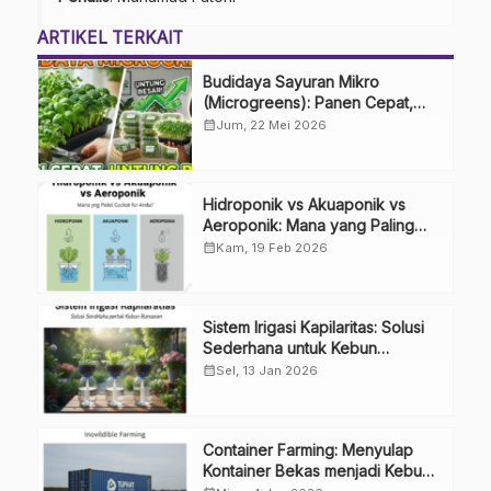
ARTIKEL TERKAIT
Budidaya Sayuran Mikro
(Microgreens): Panen Cepat,
Untung Besar
calendar_month
Jum, 22 Mei 2026
Hidroponik vs Akuaponik vs
Aeroponik: Mana yang Paling
Cocok untuk Anda?
calendar_month
Kam, 19 Feb 2026
Sistem Irigasi Kapilaritas: Solusi
Sederhana untuk Kebun
Rumahan
calendar_month
Sel, 13 Jan 2026
Container Farming: Menyulap
Kontainer Bekas menjadi Kebun