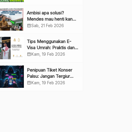
Ambisi apa solusi?
Mendes mau henti kan
penyebaran minimarket
calendar_month
Sab, 21 Feb 2026
demi kopdes.
Tips Menggunakan E-
Visa Umrah: Praktis dan
Cepat
calendar_month
Kam, 19 Feb 2026
Penipuan Tiket Konser
Palsu: Jangan Tergiur
Penjualan di Media Sosial
calendar_month
Kam, 19 Feb 2026