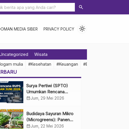
search
light_mode
DOMAN MEDIA SIBER
PRIVACY POLICY
Uncategorized
Wisata
logam mulia
#Kesehatan
#Keuangan
#Ekonomi Indonesia
ERBARU
Surya Pertiwi (SPTO)
Umumkan Rencana
RUPS Tahunan Juni 2026,
calendar_month
Jum, 29 Mei 2026
Bahas Penggunaan Laba
Hingga Perubahan
Budidaya Sayuran Mikro
Penguru
(Microgreens): Panen
Cepat, Untung Besar
calendar_month
Jum, 22 Mei 2026