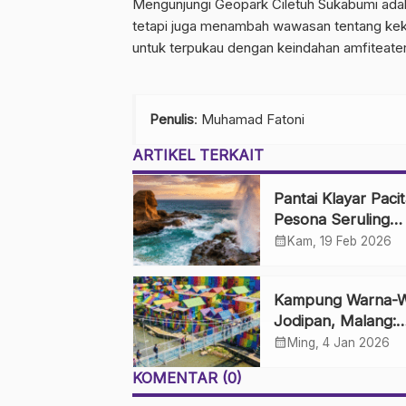
Mengunjungi Geopark Ciletuh Sukabumi ada
tetapi juga menambah wawasan tentang keka
untuk terpukau dengan keindahan amfiteate
Penulis
: Muhamad Fatoni
ARTIKEL TERKAIT
Pantai Klayar Pacit
Pesona Seruling
Samudra dan Batu
calendar_month
Kam, 19 Feb 2026
Sphinx
Kampung Warna-W
Jodipan, Malang:
Perkampungan K
calendar_month
Ming, 4 Jan 2026
yang Disulap Jadi 
KOMENTAR (0)