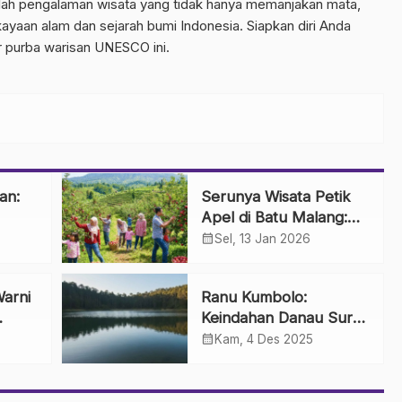
lah pengalaman wisata yang tidak hanya memanjakan mata,
yaan alam dan sejarah bumi Indonesia. Siapkan diri Anda
r purba warisan UNESCO ini.
an:
Serunya Wisata Petik
Apel di Batu Malang:
Sensasi Panen
calendar_month
Sel, 13 Jan 2026
Langsung dari Pohon
arni
Ranu Kumbolo:
Keindahan Danau Surga
umuh
di Jalur Pendakian
calendar_month
Kam, 4 Des 2025
Indah
Gunung Semeru