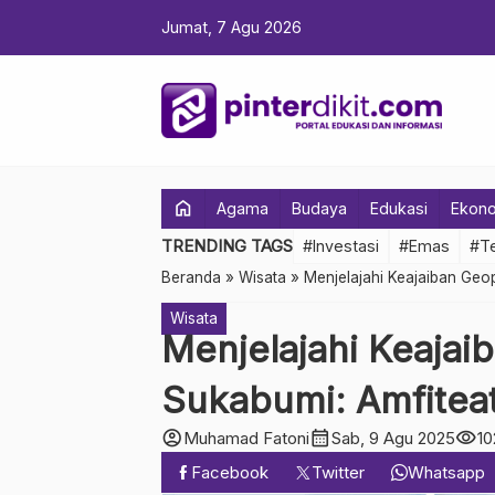
Jumat, 7 Agu 2026
home
Agama
Budaya
Edukasi
Ekon
TRENDING TAGS
#Investasi
#Emas
#Te
Beranda
»
Wisata
»
Menjelajahi Keajaiban Geo
Wisata
Menjelajahi Keajai
Sukabumi: Amfitea
account_circle
calendar_month
visibility
Muhamad Fatoni
Sab, 9 Agu 2025
10
Facebook
Twitter
Whatsapp