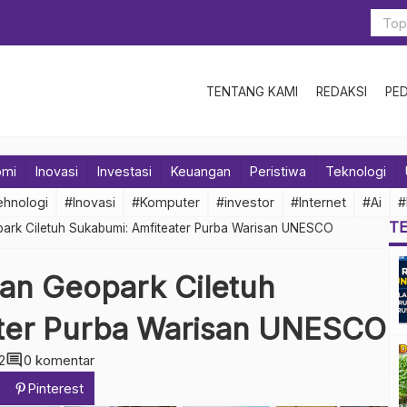
TENTANG KAMI
REDAKSI
PE
omi
Inovasi
Investasi
Keuangan
Peristiwa
Teknologi
hnologi
#Inovasi
#Komputer
#investor
#Internet
#Ai
#
T
park Ciletuh Sukabumi: Amfiteater Purba Warisan UNESCO
ban Geopark Ciletuh
ter Purba Warisan UNESCO
comment
2
0 komentar
Pinterest