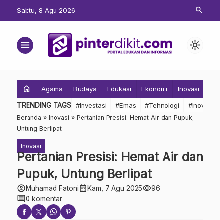
search
Sabtu, 8 Agu 2026
menu
light_mode
home
Agama
Budaya
Edukasi
Ekonomi
Inovasi
Inv
TRENDING TAGS
#Investasi
#Emas
#Tehnologi
#Inovasi
Beranda
»
Inovasi
»
Pertanian Presisi: Hemat Air dan Pupuk,
Untung Berlipat
Inovasi
Pertanian Presisi: Hemat Air dan
Pupuk, Untung Berlipat
account_circle
calendar_month
visibility
Muhamad Fatoni
Kam, 7 Agu 2025
96
comment
0 komentar