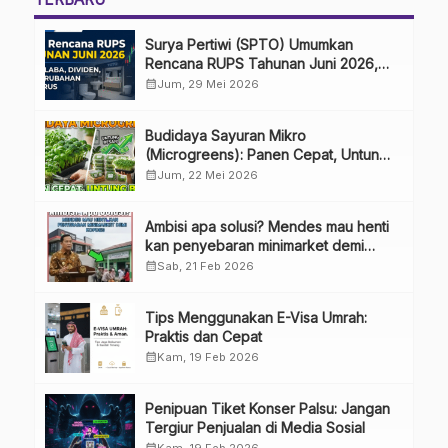
Surya Pertiwi (SPTO) Umumkan
Rencana RUPS Tahunan Juni 2026,
Bahas Penggunaan Laba Hingga
calendar_month
Jum, 29 Mei 2026
Perubahan Penguru
Budidaya Sayuran Mikro
(Microgreens): Panen Cepat, Untung
Besar
calendar_month
Jum, 22 Mei 2026
Ambisi apa solusi? Mendes mau henti
kan penyebaran minimarket demi
kopdes.
calendar_month
Sab, 21 Feb 2026
Tips Menggunakan E-Visa Umrah:
Praktis dan Cepat
calendar_month
Kam, 19 Feb 2026
Penipuan Tiket Konser Palsu: Jangan
Tergiur Penjualan di Media Sosial
calendar_month