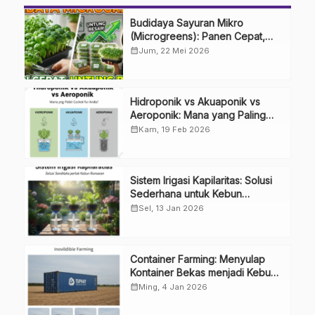
Budidaya Sayuran Mikro
(Microgreens): Panen Cepat,
Untung Besar
calendar_month
Jum, 22 Mei 2026
Hidroponik vs Akuaponik vs
Aeroponik: Mana yang Paling
Cocok untuk Anda?
calendar_month
Kam, 19 Feb 2026
Sistem Irigasi Kapilaritas: Solusi
Sederhana untuk Kebun
Rumahan
calendar_month
Sel, 13 Jan 2026
Container Farming: Menyulap
Kontainer Bekas menjadi Kebun
Modern
calendar_month
Ming, 4 Jan 2026