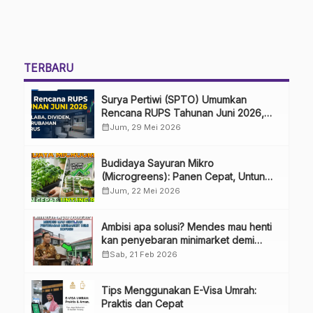
TERBARU
Surya Pertiwi (SPTO) Umumkan
Rencana RUPS Tahunan Juni 2026,
Bahas Penggunaan Laba Hingga
calendar_month
Jum, 29 Mei 2026
Perubahan Penguru
Budidaya Sayuran Mikro
(Microgreens): Panen Cepat, Untung
Besar
calendar_month
Jum, 22 Mei 2026
Ambisi apa solusi? Mendes mau henti
kan penyebaran minimarket demi
kopdes.
calendar_month
Sab, 21 Feb 2026
Tips Menggunakan E-Visa Umrah:
Praktis dan Cepat