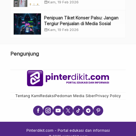
calendar_month
Kam, 19 Feb 2026
Penipuan Tiket Konser Palsu: Jangan
Tergiur Penjualan di Media Sosial
calendar_month
Kam, 19 Feb 2026
Pengunjung
Tentang Kami
Redaksi
Pedoman Media Siber
Privacy Policy
Pinterdikit.com - Portal edukasi dan informasi