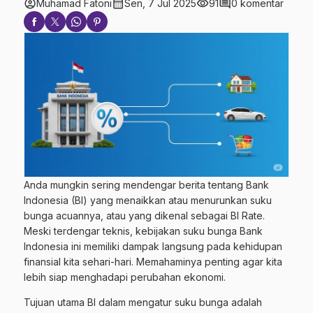
account_circle
calendar_month
visibility
comment
Muhamad Fatoni
Sen, 7 Jul 2025
91
0 komentar
Anda mungkin sering mendengar berita tentang Bank
Indonesia (BI) yang menaikkan atau menurunkan suku
bunga acuannya, atau yang dikenal sebagai BI Rate.
Meski terdengar teknis, kebijakan suku bunga Bank
Indonesia ini memiliki dampak langsung pada kehidupan
finansial kita sehari-hari. Memahaminya penting agar kita
lebih siap menghadapi perubahan ekonomi.
Tujuan utama BI dalam mengatur suku bunga adalah