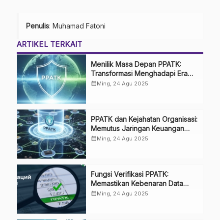
Penulis
: Muhamad Fatoni
ARTIKEL TERKAIT
Menilik Masa Depan PPATK:
Transformasi Menghadapi Era
4.0
calendar_month
Ming, 24 Agu 2025
PPATK dan Kejahatan Organisasi:
Memutus Jaringan Keuangan
Sindikat
calendar_month
Ming, 24 Agu 2025
Fungsi Verifikasi PPATK:
Memastikan Kebenaran Data
Laporan
calendar_month
Ming, 24 Agu 2025