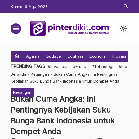
search
Kamis, 6 Agu 2026
menu
light_mode
home
Agama
Budaya
Edukasi
Ekonomi
Inovasi
Inv
TRENDING TAGS
#Investasi
#Emas
#Tehnologi
#Inovasi
Beranda
»
Keuangan
»
Bukan Cuma Angka: Ini Pentingnya
Kebijakan Suku Bunga Bank Indonesia untuk Dompet Anda
Keuangan
Bukan Cuma Angka: Ini
Pentingnya Kebijakan Suku
Bunga Bank Indonesia untuk
Dompet Anda