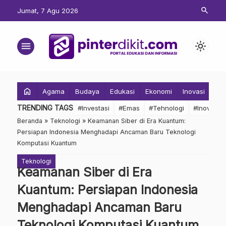
search
Jumat, 7 Agu 2026
menu
light_mode
home
Agama
Budaya
Edukasi
Ekonomi
Inovasi
Inv
TRENDING TAGS
#Investasi
#Emas
#Tehnologi
#Inovasi
Beranda
»
Teknologi
»
Keamanan Siber di Era Kuantum:
Persiapan Indonesia Menghadapi Ancaman Baru Teknologi
Komputasi Kuantum
Teknologi
Keamanan Siber di Era
Kuantum: Persiapan Indonesia
Menghadapi Ancaman Baru
Teknologi Komputasi Kuantum