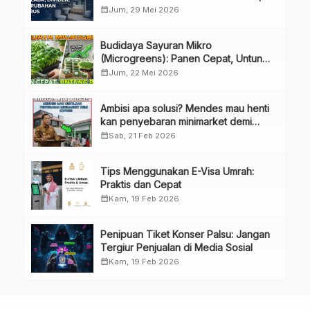
Bahas Penggunaan Laba Hingga
calendar_month
Jum, 29 Mei 2026
Perubahan Penguru
Budidaya Sayuran Mikro
(Microgreens): Panen Cepat, Untung
Besar
calendar_month
Jum, 22 Mei 2026
Ambisi apa solusi? Mendes mau henti
kan penyebaran minimarket demi
kopdes.
calendar_month
Sab, 21 Feb 2026
Tips Menggunakan E-Visa Umrah:
Praktis dan Cepat
calendar_month
Kam, 19 Feb 2026
Penipuan Tiket Konser Palsu: Jangan
Tergiur Penjualan di Media Sosial
calendar_month
Kam, 19 Feb 2026