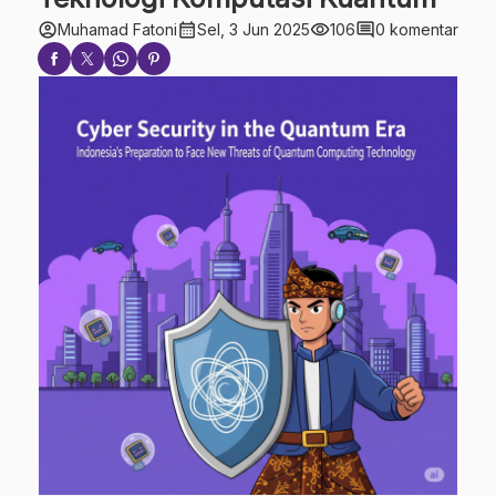
account_circle
calendar_month
visibility
comment
Muhamad Fatoni
Sel, 3 Jun 2025
106
0 komentar