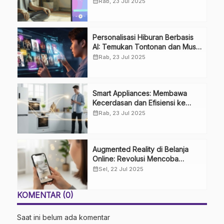
Mental dan Keseimbangan Hidup
calendar_month
Rab, 23 Jul 2025
Personalisasi Hiburan Berbasis
AI: Temukan Tontonan dan Musik
Favorit Anda Lebih Cepat
calendar_month
Rab, 23 Jul 2025
Smart Appliances: Membawa
Kecerdasan dan Efisiensi ke
Dalam Rumah Anda
calendar_month
Rab, 23 Jul 2025
Augmented Reality di Belanja
Online: Revolusi Mencoba
Produk dari Kenyamanan Rumah
calendar_month
Sel, 22 Jul 2025
KOMENTAR (0)
Saat ini belum ada komentar