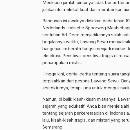
Meskipun jumlah pintunya tidak benar-benar 
julukan itu melekat kuat dan memberikan aur
Bangunan ini awalnya didirikan pada tahun 1
Nederlands-Indische Spoorweg Maatschappi
sentuhan Art Deco menjadikannya salah satu k
berjalannya waktu, Lawang Sewu menyaksik
bangunan ini beralih fungsi menjadi markas t
eksekusi. Peristiwa-peristiwa tragis di mas
penampakan mistis.
Hingga kini, cerita-cerita tentang suara ta
terpisahkan dari pesona Lawang Sewu. Ban
arsitekturnya, tetapi juga untuk menguji nyali
Namun, di balik kisah-kisah mistisnya, Lawan
sejarah yang edukatif. Anda bisa menjelajahi
tentang sejarah perkeretaapian di Indonesi
lalu, kisah-kisah tragis, dan misteri yang ter
Semarang.