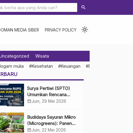
search
light_mode
DOMAN MEDIA SIBER
PRIVACY POLICY
Uncategorized
Wisata
logam mulia
#Kesehatan
#Keuangan
#Ekonomi Indonesia
ERBARU
Surya Pertiwi (SPTO)
Umumkan Rencana
RUPS Tahunan Juni 2026,
calendar_month
Jum, 29 Mei 2026
Bahas Penggunaan Laba
Hingga Perubahan
Budidaya Sayuran Mikro
Penguru
(Microgreens): Panen
Cepat, Untung Besar
calendar_month
Jum, 22 Mei 2026