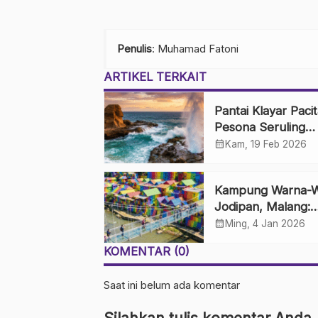
Penulis
: Muhamad Fatoni
ARTIKEL TERKAIT
Pantai Klayar Pacit
Pesona Seruling
Samudra dan Batu
calendar_month
Kam, 19 Feb 2026
Sphinx
Kampung Warna-W
Jodipan, Malang:
Perkampungan K
calendar_month
Ming, 4 Jan 2026
yang Disulap Jadi 
KOMENTAR (0)
Saat ini belum ada komentar