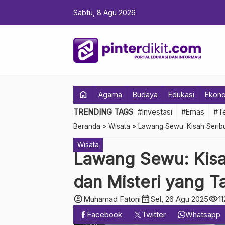
Sabtu, 8 Agu 2026
home
Agama
Budaya
Edukasi
Ekon
TRENDING TAGS
#Investasi
#Emas
#Te
Beranda
»
Wisata
»
Lawang Sewu: Kisah Seribu
Wisata
Lawang Sewu: Kisah
dan Misteri yang 
account_circle
calendar_month
visibility
Muhamad Fatoni
Sel, 26 Agu 2025
11
Facebook
Twitter
Whatsapp