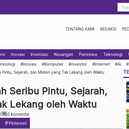
TENTANG KAMI
REDAKSI
PE
omi
Inovasi
Investasi
Keuangan
Peristiwa
Teknologi
hnologi
#Inovasi
#Komputer
#investor
#Internet
#Ai
#
T
 Pintu, Sejarah, dan Misteri yang Tak Lekang oleh Waktu
 Seribu Pintu, Sejarah,
Tak Lekang oleh Waktu
comment
2
0 komentar
Pinterest