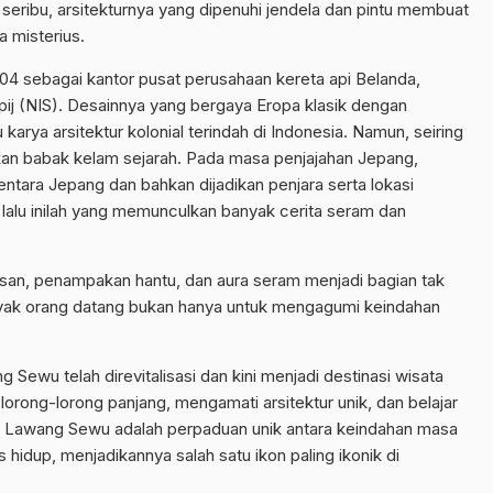
seribu, arsitekturnya yang dipenuhi jendela dan pintu membuat
a misterius.
904 sebagai kantor pusat perusahaan kereta api Belanda,
j (NIS). Desainnya yang bergaya Eropa klasik dengan
arya arsitektur kolonial terindah di Indonesia. Namun, seiring
an babak kelam sejarah. Pada masa penjajahan Jepang,
entara Jepang dan bahkan dijadikan penjara serta lokasi
a lalu inilah yang memunculkan banyak cerita seram dan
ngisan, penampakan hantu, dan aura seram menjadi bagian tak
yak orang datang bukan hanya untuk mengagumi keindahan
.
g Sewu telah direvitalisasi dan kini menjadi destinasi wisata
 lorong-lorong panjang, mengamati arsitektur unik, dan belajar
a. Lawang Sewu adalah perpaduan unik antara keindahan masa
us hidup, menjadikannya salah satu ikon paling ikonik di