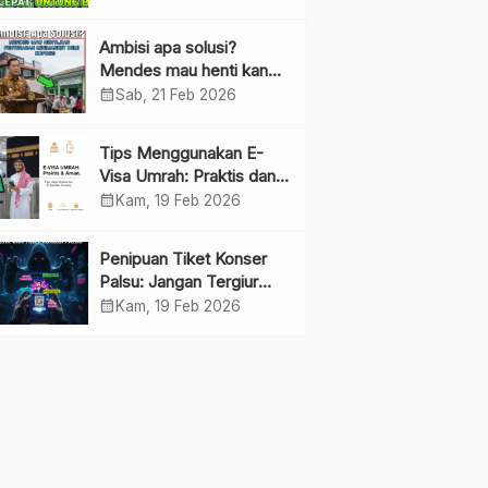
Ambisi apa solusi?
Mendes mau henti kan
penyebaran minimarket
calendar_month
Sab, 21 Feb 2026
demi kopdes.
Tips Menggunakan E-
Visa Umrah: Praktis dan
Cepat
calendar_month
Kam, 19 Feb 2026
Penipuan Tiket Konser
Palsu: Jangan Tergiur
Penjualan di Media Sosial
calendar_month
Kam, 19 Feb 2026