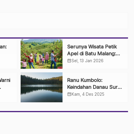
an:
Serunya Wisata Petik
Apel di Batu Malang:
Sensasi Panen
calendar_month
Sel, 13 Jan 2026
Langsung dari Pohon
arni
Ranu Kumbolo:
Keindahan Danau Surga
umuh
di Jalur Pendakian
calendar_month
Kam, 4 Des 2025
Indah
Gunung Semeru