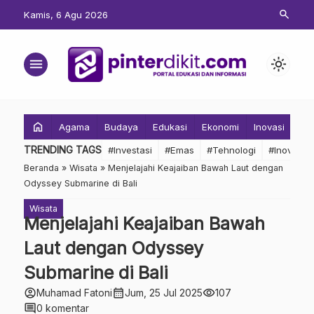
search
Kamis, 6 Agu 2026
menu
light_mode
home
Agama
Budaya
Edukasi
Ekonomi
Inovasi
Inv
TRENDING TAGS
#Investasi
#Emas
#Tehnologi
#Inovasi
Beranda
»
Wisata
»
Menjelajahi Keajaiban Bawah Laut dengan
Odyssey Submarine di Bali
Wisata
Menjelajahi Keajaiban Bawah
Laut dengan Odyssey
Submarine di Bali
account_circle
calendar_month
visibility
Muhamad Fatoni
Jum, 25 Jul 2025
107
comment
0 komentar