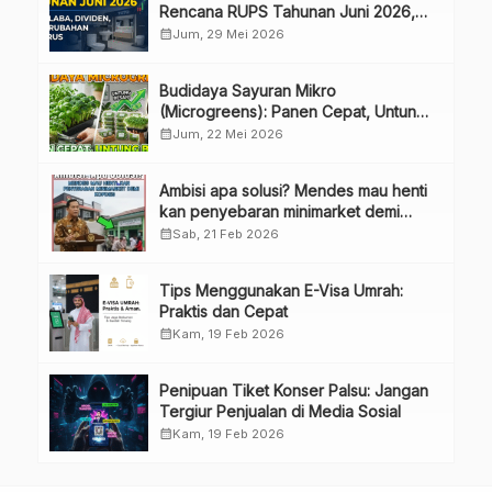
Rencana RUPS Tahunan Juni 2026,
Bahas Penggunaan Laba Hingga
calendar_month
Jum, 29 Mei 2026
Perubahan Penguru
Budidaya Sayuran Mikro
(Microgreens): Panen Cepat, Untung
Besar
calendar_month
Jum, 22 Mei 2026
Ambisi apa solusi? Mendes mau henti
kan penyebaran minimarket demi
kopdes.
calendar_month
Sab, 21 Feb 2026
Tips Menggunakan E-Visa Umrah:
Praktis dan Cepat
calendar_month
Kam, 19 Feb 2026
Penipuan Tiket Konser Palsu: Jangan
Tergiur Penjualan di Media Sosial
calendar_month
Kam, 19 Feb 2026