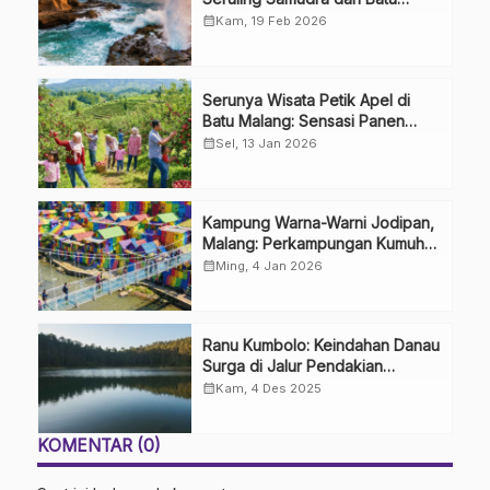
Sphinx
calendar_month
Kam, 19 Feb 2026
Serunya Wisata Petik Apel di
Batu Malang: Sensasi Panen
Langsung dari Pohon
calendar_month
Sel, 13 Jan 2026
Kampung Warna-Warni Jodipan,
Malang: Perkampungan Kumuh
yang Disulap Jadi Indah
calendar_month
Ming, 4 Jan 2026
Ranu Kumbolo: Keindahan Danau
Surga di Jalur Pendakian
Gunung Semeru
calendar_month
Kam, 4 Des 2025
KOMENTAR (0)