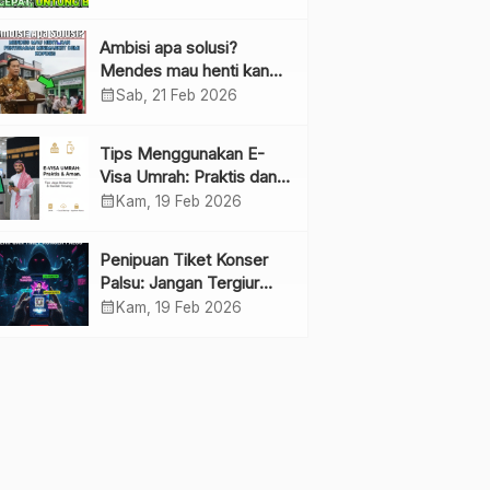
Ambisi apa solusi?
Mendes mau henti kan
penyebaran minimarket
calendar_month
Sab, 21 Feb 2026
demi kopdes.
Tips Menggunakan E-
Visa Umrah: Praktis dan
Cepat
calendar_month
Kam, 19 Feb 2026
Penipuan Tiket Konser
Palsu: Jangan Tergiur
Penjualan di Media Sosial
calendar_month
Kam, 19 Feb 2026