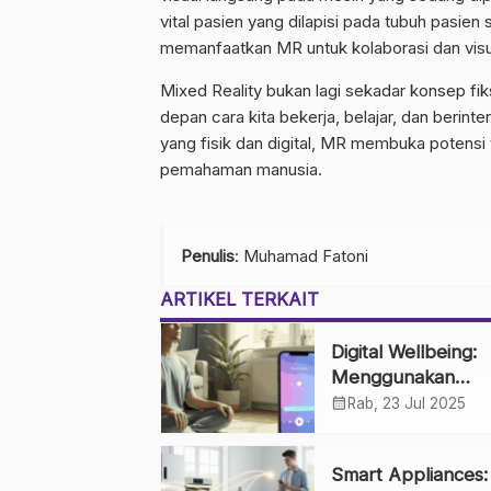
vital pasien yang dilapisi pada tubuh pasien
memanfaatkan MR untuk kolaborasi dan visua
Mixed Reality bukan lagi sekadar konsep fik
depan cara kita bekerja, belajar, dan beri
yang fisik dan digital, MR membuka potensi t
pemahaman manusia.
Penulis
: Muhamad Fatoni
ARTIKEL TERKAIT
Digital Wellbeing:
Menggunakan
Teknologi untuk
calendar_month
Rab, 23 Jul 2025
Kesehatan Mental
Keseimbangan Hi
Smart Appliances: