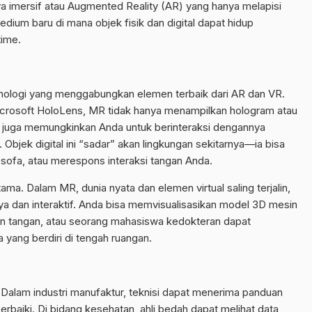
ya imersif atau Augmented Reality (AR) yang hanya melapisi
dium baru di mana objek fisik dan digital dapat hidup
time.
knologi yang menggabungkan elemen terbaik dari AR dan VR.
crosoft HoloLens, MR tidak hanya menampilkan hologram atau
api juga memungkinkan Anda untuk berinteraksi dengannya
Objek digital ini “sadar” akan lingkungan sekitarnya—ia bisa
k sofa, atau merespons interaksi tangan Anda.
a. Dalam MR, dunia nyata dan elemen virtual saling terjalin,
a dan interaktif. Anda bisa memvisualisasikan model 3D mesin
n tangan, atau seorang mahasiswa kedokteran dapat
yang berdiri di tengah ruangan.
Dalam industri manufaktur, teknisi dapat menerima panduan
rbaiki. Di bidang kesehatan, ahli bedah dapat melihat data