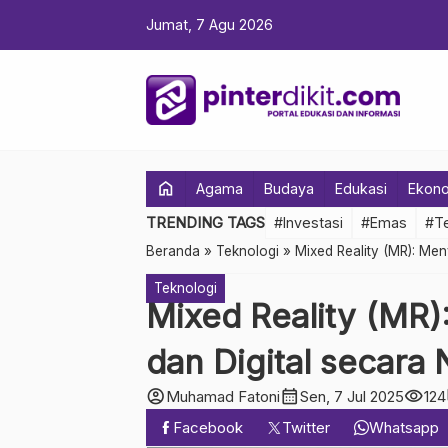
Jumat, 7 Agu 2026
home
Agama
Budaya
Edukasi
Ekon
TRENDING TAGS
#Investasi
#Emas
#Te
Beranda
»
Teknologi
»
Mixed Reality (MR): Men
Teknologi
Mixed Reality (MR)
dan Digital secara 
account_circle
calendar_month
visibility
Muhamad Fatoni
Sen, 7 Jul 2025
124
Facebook
Twitter
Whatsapp