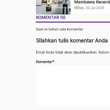
Membawa Kecerd
dan Efisiensi ke D
calendar_month
Rab, 23 Jul 2025
Rumah Anda
KOMENTAR (0)
Saat ini belum ada komentar
Silahkan tulis komentar Anda
Email Anda tidak akan dipublikasikan. Kolom 
Komentar*