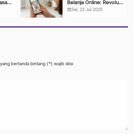
asan
Belanja Online: Revolusi
alam
Mencoba Produk dari
calendar_month
Sel, 22 Jul 2025
Kenyamanan Rumah
yang bertanda bintang (*) wajib diisi