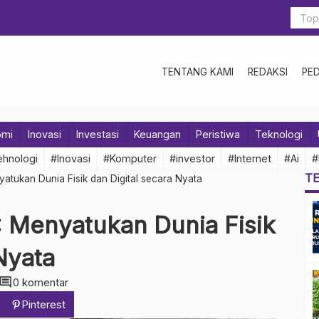
TENTANG KAMI
REDAKSI
PE
omi
Inovasi
Investasi
Keuangan
Peristiwa
Teknologi
hnologi
#Inovasi
#Komputer
#investor
#Internet
#Ai
#
T
yatukan Dunia Fisik dan Digital secara Nyata
: Menyatukan Dunia Fisik
Nyata
comment
0 komentar
Pinterest