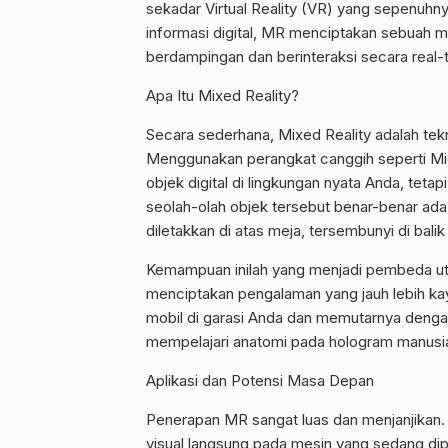
sekadar Virtual Reality (VR) yang sepenuhn
informasi digital, MR menciptakan sebuah me
berdampingan dan berinteraksi secara real-
Apa Itu Mixed Reality?
Secara sederhana, Mixed Reality adalah te
Menggunakan perangkat canggih seperti Mi
objek digital di lingkungan nyata Anda, tet
seolah-olah objek tersebut benar-benar ada. 
diletakkan di atas meja, tersembunyi di bali
Kemampuan inilah yang menjadi pembeda utam
menciptakan pengalaman yang jauh lebih kay
mobil di garasi Anda dan memutarnya denga
mempelajari anatomi pada hologram manusia 
Aplikasi dan Potensi Masa Depan
Penerapan MR sangat luas dan menjanjikan. 
visual langsung pada mesin yang sedang dipe