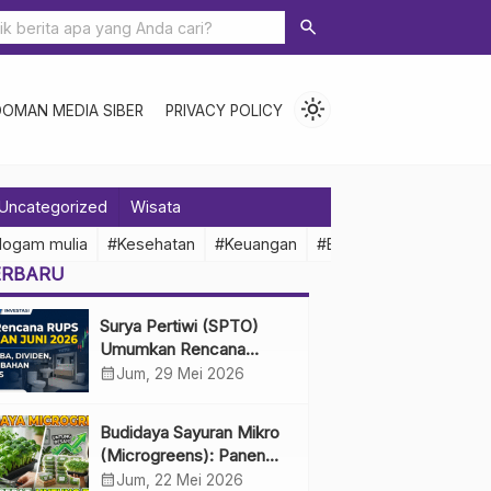
search
light_mode
DOMAN MEDIA SIBER
PRIVACY POLICY
Uncategorized
Wisata
logam mulia
#Kesehatan
#Keuangan
#Ekonomi Indonesia
ERBARU
Surya Pertiwi (SPTO)
Umumkan Rencana
RUPS Tahunan Juni 2026,
calendar_month
Jum, 29 Mei 2026
Bahas Penggunaan Laba
Hingga Perubahan
Budidaya Sayuran Mikro
Penguru
(Microgreens): Panen
Cepat, Untung Besar
calendar_month
Jum, 22 Mei 2026