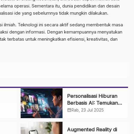
 selama operasi. Sementara itu, dunia pendidikan dan desain
lisasi ide yang sebelumnya tidak mungkin dilakukan.
si ilmiah. Teknologi ini secara aktif sedang membentuk masa
nteraksi dengan informasi. Dengan kemampuannya menyatukan
ak terbatas untuk meningkatkan efisiensi, kreativitas, dan
Personalisasi Hiburan
Berbasis AI: Temukan
Tontonan dan Musik
calendar_month
Rab, 23 Jul 2025
 dan
Favorit Anda Lebih
dup
Cepat
Augmented Reality di