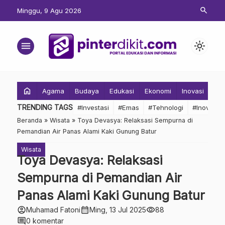
search
Minggu, 9 Agu 2026
menu
light_mode
home
Agama
Budaya
Edukasi
Ekonomi
Inovasi
Inv
TRENDING TAGS
#Investasi
#Emas
#Tehnologi
#Inovasi
Beranda
»
Wisata
»
Toya Devasya: Relaksasi Sempurna di
Pemandian Air Panas Alami Kaki Gunung Batur
Wisata
Toya Devasya: Relaksasi
Sempurna di Pemandian Air
Panas Alami Kaki Gunung Batur
account_circle
calendar_month
visibility
Muhamad Fatoni
Ming, 13 Jul 2025
88
comment
0 komentar