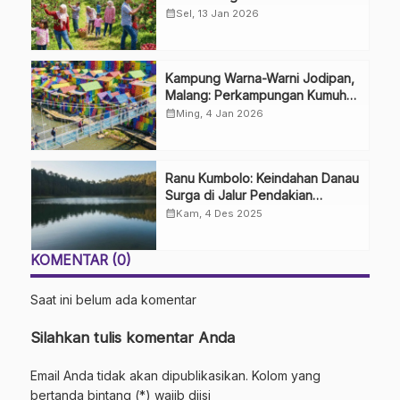
Langsung dari Pohon
calendar_month
Sel, 13 Jan 2026
Kampung Warna-Warni Jodipan,
Malang: Perkampungan Kumuh
yang Disulap Jadi Indah
calendar_month
Ming, 4 Jan 2026
Ranu Kumbolo: Keindahan Danau
Surga di Jalur Pendakian
Gunung Semeru
calendar_month
Kam, 4 Des 2025
KOMENTAR (0)
Saat ini belum ada komentar
Silahkan tulis komentar Anda
Email Anda tidak akan dipublikasikan. Kolom yang
bertanda bintang (*) wajib diisi