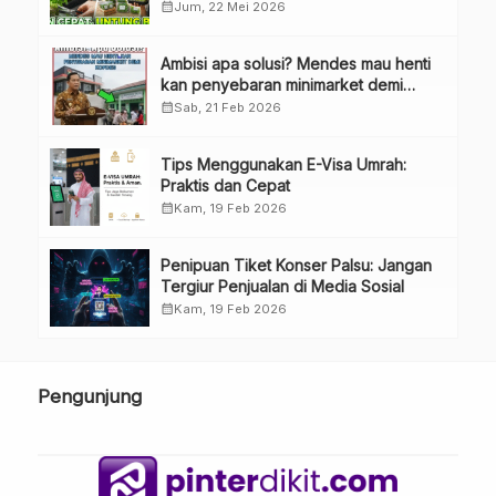
Besar
calendar_month
Jum, 22 Mei 2026
Ambisi apa solusi? Mendes mau henti
kan penyebaran minimarket demi
kopdes.
calendar_month
Sab, 21 Feb 2026
Tips Menggunakan E-Visa Umrah:
Praktis dan Cepat
calendar_month
Kam, 19 Feb 2026
Penipuan Tiket Konser Palsu: Jangan
Tergiur Penjualan di Media Sosial
calendar_month
Kam, 19 Feb 2026
Pengunjung