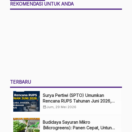
REKOMENDASI UNTUK ANDA
TERBARU
Surya Pertiwi (SPTO) Umumkan
Rencana RUPS Tahunan Juni 2026,
Bahas Penggunaan Laba Hingga
calendar_month
Jum, 29 Mei 2026
Perubahan Penguru
Budidaya Sayuran Mikro
(Microgreens): Panen Cepat, Untung