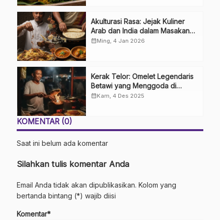
Akulturasi Rasa: Jejak Kuliner
Arab dan India dalam Masakan
Nusantara
calendar_month
Ming, 4 Jan 2026
Kerak Telor: Omelet Legendaris
Betawi yang Menggoda di
Tengah Modernitas
calendar_month
Kam, 4 Des 2025
KOMENTAR (0)
Saat ini belum ada komentar
Silahkan tulis komentar Anda
Email Anda tidak akan dipublikasikan. Kolom yang
bertanda bintang (*) wajib diisi
Komentar*