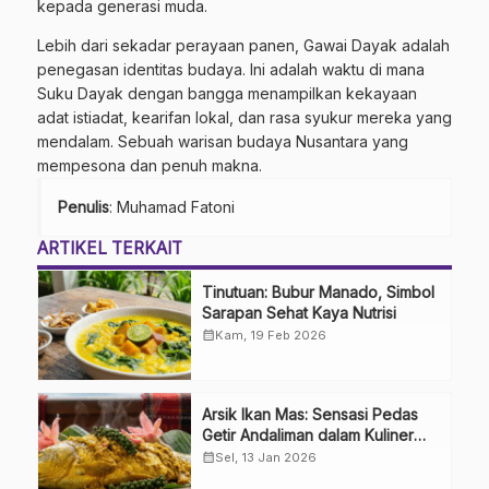
kepada generasi muda.
Lebih dari sekadar perayaan panen, Gawai Dayak adalah
penegasan identitas budaya. Ini adalah waktu di mana
Suku Dayak dengan bangga menampilkan kekayaan
adat istiadat, kearifan lokal, dan rasa syukur mereka yang
mendalam. Sebuah warisan budaya Nusantara yang
mempesona dan penuh makna.
Penulis
: Muhamad Fatoni
ARTIKEL TERKAIT
Tinutuan: Bubur Manado, Simbol
Sarapan Sehat Kaya Nutrisi
calendar_month
Kam, 19 Feb 2026
Arsik Ikan Mas: Sensasi Pedas
Getir Andaliman dalam Kuliner
Khas Batak
calendar_month
Sel, 13 Jan 2026