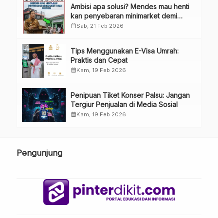
Ambisi apa solusi? Mendes mau henti
kan penyebaran minimarket demi
kopdes.
calendar_month
Sab, 21 Feb 2026
Tips Menggunakan E-Visa Umrah:
Praktis dan Cepat
calendar_month
Kam, 19 Feb 2026
Penipuan Tiket Konser Palsu: Jangan
Tergiur Penjualan di Media Sosial
calendar_month
Kam, 19 Feb 2026
Pengunjung