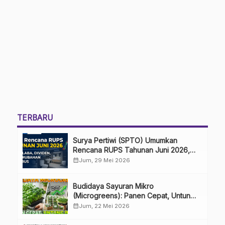
TERBARU
Surya Pertiwi (SPTO) Umumkan
Rencana RUPS Tahunan Juni 2026,
Bahas Penggunaan Laba Hingga
calendar_month
Jum, 29 Mei 2026
Perubahan Penguru
Budidaya Sayuran Mikro
(Microgreens): Panen Cepat, Untung
Besar
calendar_month
Jum, 22 Mei 2026