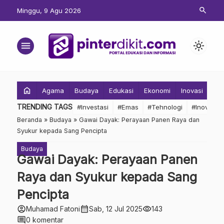
search
Minggu, 9 Agu 2026
menu
light_mode
home
Agama
Budaya
Edukasi
Ekonomi
Inovasi
Inv
TRENDING TAGS
#Investasi
#Emas
#Tehnologi
#Inovasi
Beranda
»
Budaya
»
Gawai Dayak: Perayaan Panen Raya dan
Syukur kepada Sang Pencipta
Budaya
Gawai Dayak: Perayaan Panen
Raya dan Syukur kepada Sang
Pencipta
account_circle
calendar_month
visibility
Muhamad Fatoni
Sab, 12 Jul 2025
143
comment
0 komentar