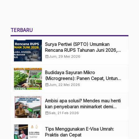
TERBARU
Surya Pertiwi (SPTO) Umumkan
Rencana RUPS Tahunan Juni 2026,
Bahas Penggunaan Laba Hingga
calendar_month
Jum, 29 Mei 2026
Perubahan Penguru
Budidaya Sayuran Mikro
(Microgreens): Panen Cepat, Untung
Besar
calendar_month
Jum, 22 Mei 2026
Ambisi apa solusi? Mendes mau henti
kan penyebaran minimarket demi
kopdes.
calendar_month
Sab, 21 Feb 2026
Tips Menggunakan E-Visa Umrah:
Praktis dan Cepat