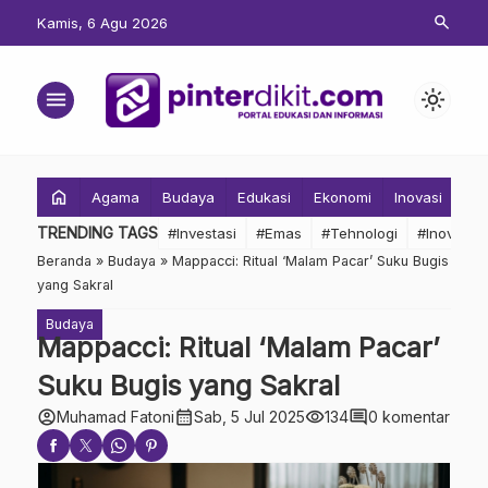
search
Kamis, 6 Agu 2026
menu
light_mode
home
Agama
Budaya
Edukasi
Ekonomi
Inovasi
Inv
TRENDING TAGS
#Investasi
#Emas
#Tehnologi
#Inovasi
Beranda
»
Budaya
»
Mappacci: Ritual ‘Malam Pacar’ Suku Bugis
yang Sakral
Budaya
Mappacci: Ritual ‘Malam Pacar’
Suku Bugis yang Sakral
account_circle
calendar_month
visibility
comment
Muhamad Fatoni
Sab, 5 Jul 2025
134
0 komentar