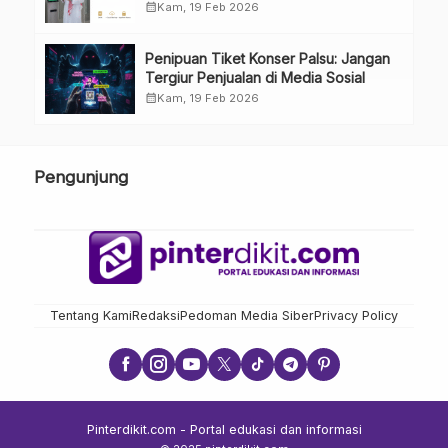
calendar_month
Kam, 19 Feb 2026
Penipuan Tiket Konser Palsu: Jangan
Tergiur Penjualan di Media Sosial
calendar_month
Kam, 19 Feb 2026
Pengunjung
Tentang Kami
Redaksi
Pedoman Media Siber
Privacy Policy
Pinterdikit.com - Portal edukasi dan informasi