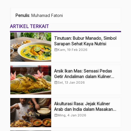
Penulis
: Muhamad Fatoni
ARTIKEL TERKAIT
Tinutuan: Bubur Manado, Simbol
Sarapan Sehat Kaya Nutrisi
calendar_month
Kam, 19 Feb 2026
Arsik Ikan Mas: Sensasi Pedas
Getir Andaliman dalam Kuliner
Khas Batak
calendar_month
Sel, 13 Jan 2026
Akulturasi Rasa: Jejak Kuliner
Arab dan India dalam Masakan
Nusantara
calendar_month
Ming, 4 Jan 2026