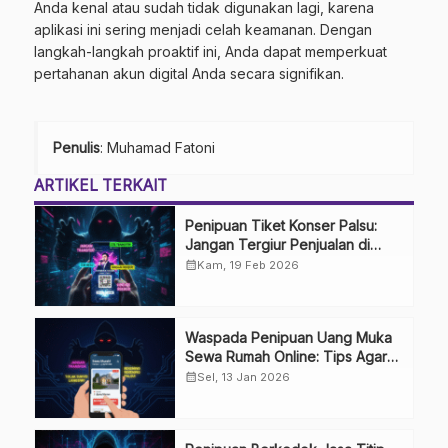
Anda kenal atau sudah tidak digunakan lagi, karena
aplikasi ini sering menjadi celah keamanan. Dengan
langkah-langkah proaktif ini, Anda dapat memperkuat
pertahanan akun digital Anda secara signifikan.
Penulis
: Muhamad Fatoni
ARTIKEL TERKAIT
Penipuan Tiket Konser Palsu:
Jangan Tergiur Penjualan di
Media Sosial
calendar_month
Kam, 19 Feb 2026
Waspada Penipuan Uang Muka
Sewa Rumah Online: Tips Agar
Tidak Terkecoh
calendar_month
Sel, 13 Jan 2026