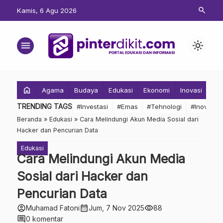
search
Kamis, 6 Agu 2026
menu
light_mode
home
Agama
Budaya
Edukasi
Ekonomi
Inovasi
Inv
TRENDING TAGS
#Investasi
#Emas
#Tehnologi
#Inovasi
Beranda
»
Edukasi
»
Cara Melindungi Akun Media Sosial dari
Hacker dan Pencurian Data
Edukasi
Cara Melindungi Akun Media
Sosial dari Hacker dan
Pencurian Data
account_circle
calendar_month
visibility
Muhamad Fatoni
Jum, 7 Nov 2025
88
comment
0 komentar