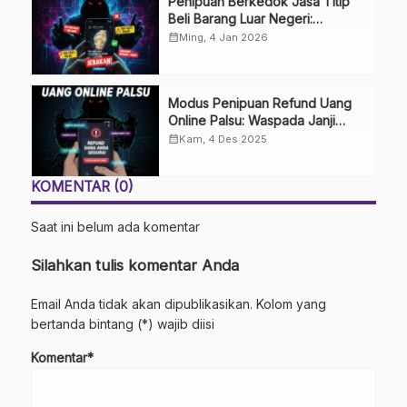
Penipuan Berkedok Jasa Titip
Beli Barang Luar Negeri:
Waspada Impian Belanja Impor
calendar_month
Ming, 4 Jan 2026
Modus Penipuan Refund Uang
Online Palsu: Waspada Janji
Uang Kembali
calendar_month
Kam, 4 Des 2025
KOMENTAR (0)
Saat ini belum ada komentar
Silahkan tulis komentar Anda
Email Anda tidak akan dipublikasikan. Kolom yang
bertanda bintang (*) wajib diisi
Komentar*