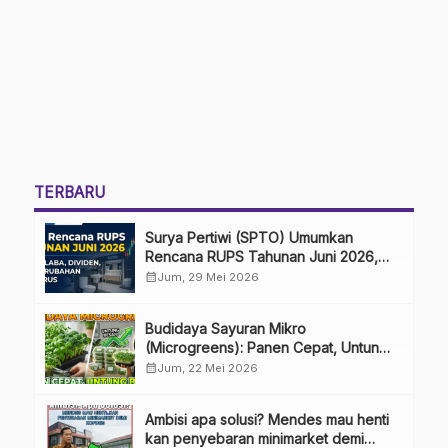
TERBARU
Surya Pertiwi (SPTO) Umumkan
Rencana RUPS Tahunan Juni 2026,
Bahas Penggunaan Laba Hingga
calendar_month
Jum, 29 Mei 2026
Perubahan Penguru
Budidaya Sayuran Mikro
(Microgreens): Panen Cepat, Untung
Besar
calendar_month
Jum, 22 Mei 2026
Ambisi apa solusi? Mendes mau henti
kan penyebaran minimarket demi