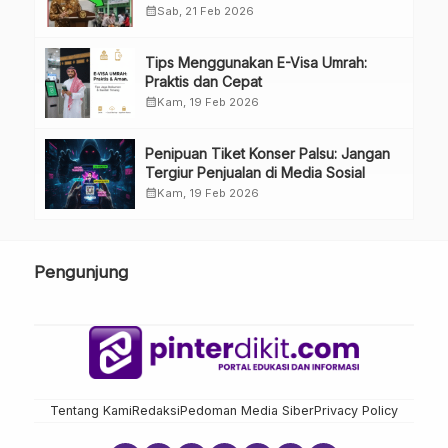
kopdes.
calendar_month
Sab, 21 Feb 2026
Tips Menggunakan E-Visa Umrah:
Praktis dan Cepat
calendar_month
Kam, 19 Feb 2026
Penipuan Tiket Konser Palsu: Jangan
Tergiur Penjualan di Media Sosial
calendar_month
Kam, 19 Feb 2026
Pengunjung
Tentang Kami
Redaksi
Pedoman Media Siber
Privacy Policy