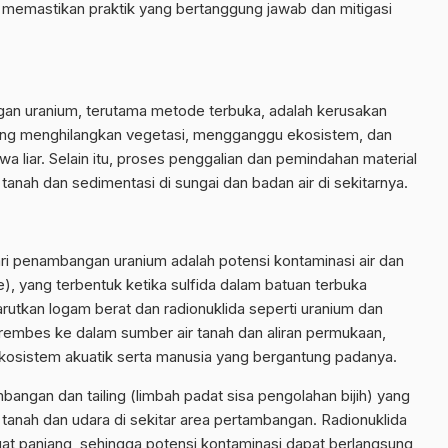
memastikan praktik yang bertanggung jawab dan mitigasi
an uranium, terutama metode terbuka, adalah kerusakan
bang menghilangkan vegetasi, mengganggu ekosistem, dan
 liar. Selain itu, proses penggalian dan pemindahan material
tanah dan sedimentasi di sungai dan badan air di sekitarnya.
ari penambangan uranium adalah potensi kontaminasi air dan
), yang terbentuk ketika sulfida dalam batuan terbuka
rutkan logam berat dan radionuklida seperti uranium dan
erembes ke dalam sumber air tanah dan aliran permukaan,
kosistem akuatik serta manusia yang bergantung padanya.
ambangan dan tailing (limbah padat sisa pengolahan bijih) yang
tanah dan udara di sekitar area pertambangan. Radionuklida
gat panjang, sehingga potensi kontaminasi dapat berlangsung