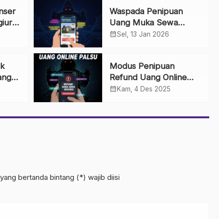
nser
Waspada Penipuan
giur
Uang Muka Sewa
a
Rumah Online: Tips
calendar_month
Sel, 13 Jan 2026
Agar Tidak Terkecoh
k
Modus Penipuan
ang
Refund Uang Online
pada
Palsu: Waspada Janji
calendar_month
Kam, 4 Des 2025
por
Uang Kembali
yang bertanda bintang (*) wajib diisi