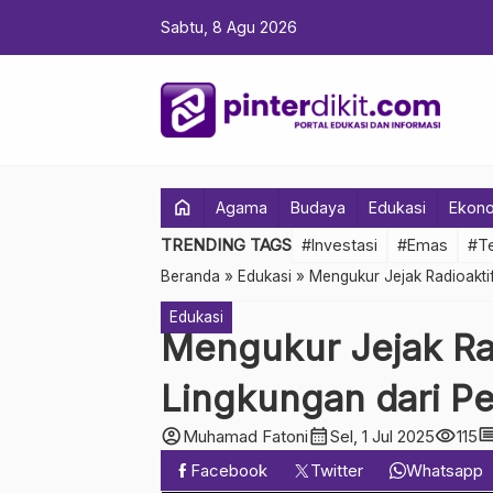
Sabtu, 8 Agu 2026
home
Agama
Budaya
Edukasi
Ekon
TRENDING TAGS
#Investasi
#Emas
#Te
Beranda
»
Edukasi
»
Mengukur Jejak Radioakt
Edukasi
Mengukur Jejak Ra
Lingkungan dari 
account_circle
calendar_month
visibility
comm
Muhamad Fatoni
Sel, 1 Jul 2025
115
Facebook
Twitter
Whatsapp