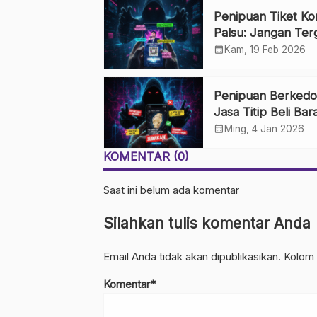
Penipuan Tiket Ko
Palsu: Jangan Ter
Penjualan di Medi
calendar_month
Kam, 19 Feb 2026
Sosial
Penipuan Berkedo
Jasa Titip Beli Bar
Luar Negeri: Was
calendar_month
Ming, 4 Jan 2026
Impian Belanja Im
KOMENTAR (0)
Saat ini belum ada komentar
Silahkan tulis komentar Anda
Email Anda tidak akan dipublikasikan. Kolom 
Komentar*