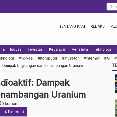
TENTANG KAMI
REDAKSI
PE
omi
Inovasi
Investasi
Keuangan
Peristiwa
Teknologi
hnologi
#Inovasi
#Komputer
#investor
#Internet
#Ai
#
T
if: Dampak Lingkungan dari Penambangan Uranium
dioaktif: Dampak
Penambangan Uranium
ent
0 komentar
Pinterest