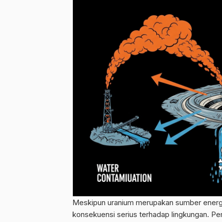
Meskipun uranium merupakan sumber energ
konsekuensi serius terhadap lingkungan. 