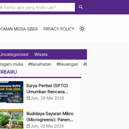
search
light_mode
DOMAN MEDIA SIBER
PRIVACY POLICY
Uncategorized
Wisata
logam mulia
#Kesehatan
#Keuangan
#Ekonomi Indonesia
ERBARU
Surya Pertiwi (SPTO)
Umumkan Rencana
RUPS Tahunan Juni 2026,
calendar_month
Jum, 29 Mei 2026
Bahas Penggunaan Laba
Hingga Perubahan
Budidaya Sayuran Mikro
Penguru
(Microgreens): Panen
Cepat, Untung Besar
calendar_month
Jum, 22 Mei 2026