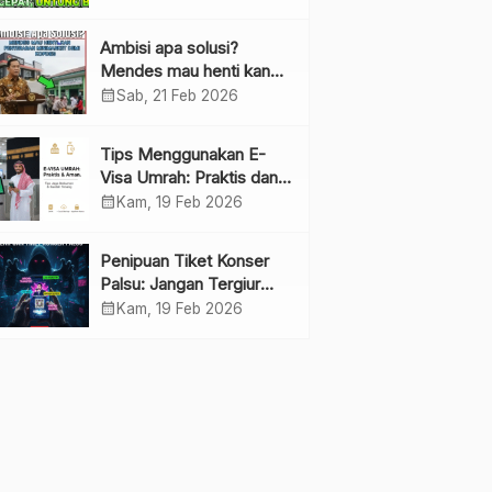
Ambisi apa solusi?
Mendes mau henti kan
penyebaran minimarket
calendar_month
Sab, 21 Feb 2026
demi kopdes.
Tips Menggunakan E-
Visa Umrah: Praktis dan
Cepat
calendar_month
Kam, 19 Feb 2026
Penipuan Tiket Konser
Palsu: Jangan Tergiur
Penjualan di Media Sosial
calendar_month
Kam, 19 Feb 2026