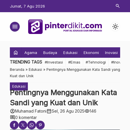
search
Jumat, 7 Agu 2026
menu
light_mode
home
Agama
Budaya
Edukasi
Ekonomi
Inovasi
Inv
TRENDING TAGS
#Investasi
#Emas
#Tehnologi
#Inovasi
Beranda
»
Edukasi
»
Pentingnya Menggunakan Kata Sandi yang
Kuat dan Unik
Edukasi
Pentingnya Menggunakan Kata
Sandi yang Kuat dan Unik
account_circle
calendar_month
visibility
Muhamad Fatoni
Sel, 26 Agu 2025
146
comment
0 komentar