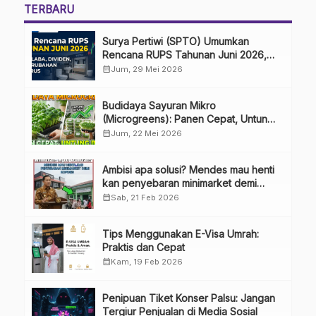
TERBARU
Surya Pertiwi (SPTO) Umumkan
Rencana RUPS Tahunan Juni 2026,
Bahas Penggunaan Laba Hingga
calendar_month
Jum, 29 Mei 2026
Perubahan Penguru
Budidaya Sayuran Mikro
(Microgreens): Panen Cepat, Untung
Besar
calendar_month
Jum, 22 Mei 2026
Ambisi apa solusi? Mendes mau henti
kan penyebaran minimarket demi
kopdes.
calendar_month
Sab, 21 Feb 2026
Tips Menggunakan E-Visa Umrah:
Praktis dan Cepat
calendar_month
Kam, 19 Feb 2026
Penipuan Tiket Konser Palsu: Jangan
Tergiur Penjualan di Media Sosial