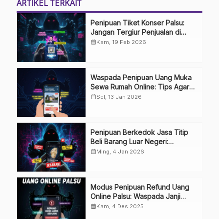
ARTIKEL TERKAIT
Penipuan Tiket Konser Palsu:
Jangan Tergiur Penjualan di
Media Sosial
calendar_month
Kam, 19 Feb 2026
Waspada Penipuan Uang Muka
Sewa Rumah Online: Tips Agar
Tidak Terkecoh
calendar_month
Sel, 13 Jan 2026
Penipuan Berkedok Jasa Titip
Beli Barang Luar Negeri:
Waspada Impian Belanja Impor
calendar_month
Ming, 4 Jan 2026
Modus Penipuan Refund Uang
Online Palsu: Waspada Janji
Uang Kembali
calendar_month
Kam, 4 Des 2025