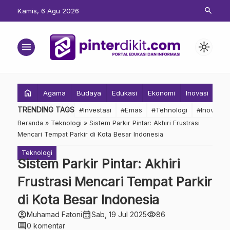
search
Kamis, 6 Agu 2026
menu
light_mode
home
Agama
Budaya
Edukasi
Ekonomi
Inovasi
Inv
TRENDING TAGS
#Investasi
#Emas
#Tehnologi
#Inovasi
Beranda
»
Teknologi
»
Sistem Parkir Pintar: Akhiri Frustrasi
Mencari Tempat Parkir di Kota Besar Indonesia
Teknologi
Sistem Parkir Pintar: Akhiri
Frustrasi Mencari Tempat Parkir
di Kota Besar Indonesia
account_circle
calendar_month
visibility
Muhamad Fatoni
Sab, 19 Jul 2025
86
comment
0 komentar